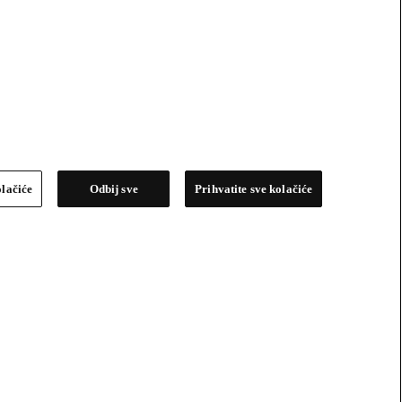
olačiće
Odbij sve
Prihvatite sve kolačiće