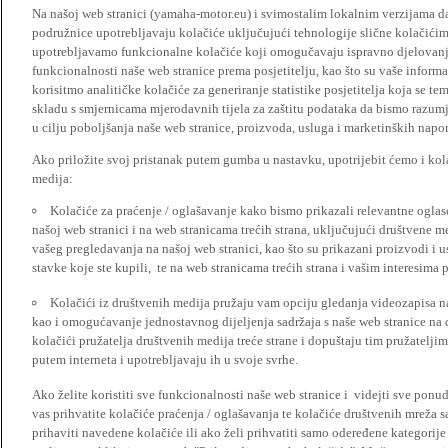
Na našoj web stranici (yamaha-motor.eu) i svimostalim lokalnim verzijama da
podružnice upotrebljavaju kolačiće uključujući tehnologije slične kolačićima
upotrebljavamo funkcionalne kolačiće koji omogučavaju ispravno djelovan
funkcionalnosti naše web stranice prema posjetitelju, kao što su vaše informa
korisitmo analitičke kolačiće za generiranje statistike posjetitelja koja se tem
skladu s smjernicama mjerodavnih tijela za zaštitu podataka da bismo razumje
u cilju poboljšanja naše web stranice, proizvoda, usluga i marketinških napor
Ako priložite svoj pristanak putem gumba u nastavku, upotrijebit ćemo i kola
medija:
Kolačiće za praćenje / oglašavanje kako bismo prikazali relevantne ogla
našoj web stranici i na web stranicama trećih strana, uključujući društvene 
vašeg pregledavanja na našoj web stranici, kao što su prikazani proizvodi i 
stavke koje ste kupili, te na web stranicama trećih strana i vašim interesima 
Kolačići iz društvenih medija pružaju vam opciju gledanja videozapisa n
kao i omogućavanje jednostavnog dijeljenja sadržaja s naše web stranice na
kolačići pružatelja društvenih medija treće strane i dopuštaju tim pružatelj
putem interneta i upotrebljavaju ih u svoje svrhe.
Ako želite koristiti sve funkcionalnosti naše web stranice i videjti sve pon
vas prihvatite kolačiće praćenja / oglašavanja te kolačiće društvenih mreža s
prihaviti navedene kolačiće ili ako želi prihvatiti samo odeređene kategorije