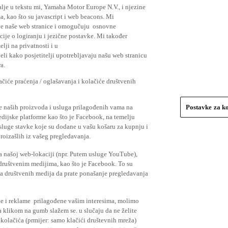
lje u tekstu mi, Yamaha Motor Europe N.V., i njezine
, kao što su javascript i web beacons. Mi
je naše web stranice i omogučuju osnovne
cije o logiranju i jezične postavke. Mi također
elji na privatnosti i u
li kako posjetitelji upotrebljavaju našu web stranicu
a.
čiće praćenja / oglašavanja i kolačiće društvenih
se naših proizvoda i usluga prilagođenih vama na
Postavke za k
medijske platforme kao što je Facebook, na temelju
usluge stavke koje su dodane u vašu košaru za kupnju i
proizašlih iz vašeg pregledavanja.
a našoj web-lokaciji (npr. Putem usluge YouTube),
 društvenim medijima, kao što je Facebook. To su
ima društvenih medija da prate ponašanje pregledavanja
ude i reklame prilagođene vašim interesima, molimo
a klikom na gumb slažem se. u slučaju da ne želite
 kolačića (prmijer: samo klačići društevnih mreža)