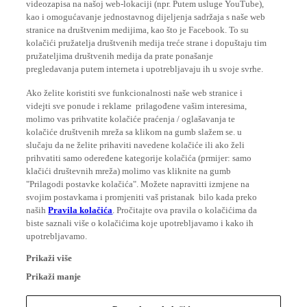
kao i omogućavanje jednostavnog dijeljenja sadržaja s naše web
stranice na društvenim medijima, kao što je Facebook. To su
kolačići pružatelja društvenih medija treće strane i dopuštaju tim
pružateljima društvenih medija da prate ponašanje
pregledavanja putem interneta i upotrebljavaju ih u svoje svrhe.
Ako želite koristiti sve funkcionalnosti naše web stranice i
videjti sve ponude i reklame prilagođene vašim interesima,
molimo vas prihvatite kolačiće praćenja / oglašavanja te
kolačiće društvenih mreža sa klikom na gumb slažem se. u
slučaju da ne želite prihaviti navedene kolačiće ili ako želi
prihvatiti samo odeređene kategorije kolačića (prmijer: samo
klačići društevnih mreža) molimo vas kliknite na gumb
"Prilagodi postavke kolačića". Možete napravitti izmjene na
svojim postavkama i promjeniti vaš pristanak bilo kada preko
naših
Pravila kolačića
. Pročitajte ova pravila o kolačićima da
biste saznali više o kolačićima koje upotrebljavamo i kako ih
upotrebljavamo.
Prikaži više
Prikaži manje
Postavke za kolačiće