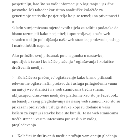
posjetitelju, kao što su vaše informacije o logiranju i jezične
postavke. Mi također korisitmo analitičke kolačiće za
generiranje statistike posjetitelja koja se temelji na privatnosti i
u
skladu s smjernicama mjerodavnih tijela za zaštitu podataka da
bismo razumjeli kako posjetitelji upotrebljavaju našu web
stranicu u cilju poboljšanja naše web stranice, proizvoda, usluga
i marketinških napora.
Ako priložite svoj pristanak putem gumba u nastavku,
upotrijebit ćemo i kolačiće praćenja / oglašavanja i kolačiće
društvenih medija:
Kolačiće za praćenje / oglašavanje kako bismo prikazali
relevantne oglase naših proizvoda i usluga prilagođenih vama
na našoj web stranici i na web stranicama trećih strana,
uključujući društvene medijske platforme kao što je Facebook,
na temelju vašeg pregledavanja na našoj web stranici, kao što su
prikazani proizvodi i usluge stavke koje su dodane u vašu
košaru za kupnju i stavke koje ste kupili, te na web stranicama
trećih strana i vašim interesima proizašlih iz vašeg
pregledavanja.
Kolačići iz društvenih medija pružaju vam opciju gledanja
videozapisa na našoj web-lokaciji (npr. Putem usluge YouTube),