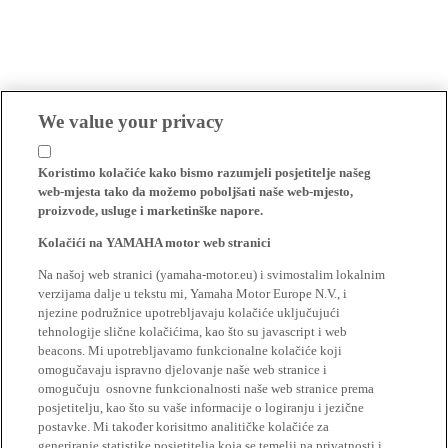
We value your privacy
Koristimo kolačiće kako bismo razumjeli posjetitelje našeg
web-mjesta tako da možemo poboljšati naše web-mjesto,
proizvode, usluge i marketinške napore.
Kolačići na YAMAHA motor web stranici
Na našoj web stranici (yamaha-motor.eu) i svimostalim lokalnim
verzijama dalje u tekstu mi, Yamaha Motor Europe N.V., i
njezine podružnice upotrebljavaju kolačiće uključujući
tehnologije slične kolačićima, kao što su javascript i web
beacons. Mi upotrebljavamo funkcionalne kolačiće koji
omogučavaju ispravno djelovanje naše web stranice i
omogučuju osnovne funkcionalnosti naše web stranice prema
posjetitelju, kao što su vaše informacije o logiranju i jezične
postavke. Mi također korisitmo analitičke kolačiće za
generiranje statistike posjetitelja koja se temelji na privatnosti i