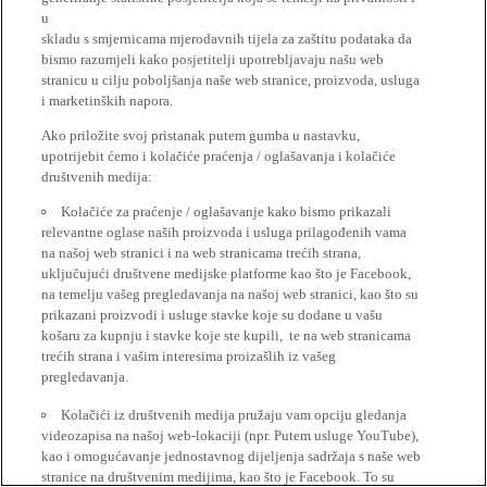
u
skladu s smjernicama mjerodavnih tijela za zaštitu podataka da
bismo razumjeli kako posjetitelji upotrebljavaju našu web
stranicu u cilju poboljšanja naše web stranice, proizvoda, usluga
i marketinških napora.
Ako priložite svoj pristanak putem gumba u nastavku,
upotrijebit ćemo i kolačiće praćenja / oglašavanja i kolačiće
društvenih medija:
Kolačiće za praćenje / oglašavanje kako bismo prikazali
relevantne oglase naših proizvoda i usluga prilagođenih vama
na našoj web stranici i na web stranicama trećih strana,
uključujući društvene medijske platforme kao što je Facebook,
na temelju vašeg pregledavanja na našoj web stranici, kao što su
prikazani proizvodi i usluge stavke koje su dodane u vašu
košaru za kupnju i stavke koje ste kupili, te na web stranicama
trećih strana i vašim interesima proizašlih iz vašeg
pregledavanja.
Kolačići iz društvenih medija pružaju vam opciju gledanja
videozapisa na našoj web-lokaciji (npr. Putem usluge YouTube),
kao i omogućavanje jednostavnog dijeljenja sadržaja s naše web
stranice na društvenim medijima, kao što je Facebook. To su