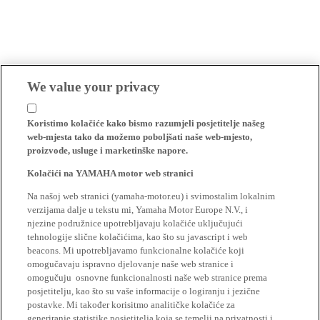
We value your privacy
Koristimo kolačiće kako bismo razumjeli posjetitelje našeg
web-mjesta tako da možemo poboljšati naše web-mjesto,
proizvode, usluge i marketinške napore.
Kolačići na YAMAHA motor web stranici
Na našoj web stranici (yamaha-motor.eu) i svimostalim lokalnim
verzijama dalje u tekstu mi, Yamaha Motor Europe N.V., i
njezine podružnice upotrebljavaju kolačiće uključujući
tehnologije slične kolačićima, kao što su javascript i web
beacons. Mi upotrebljavamo funkcionalne kolačiće koji
omogučavaju ispravno djelovanje naše web stranice i
omogučuju osnovne funkcionalnosti naše web stranice prema
posjetitelju, kao što su vaše informacije o logiranju i jezične
postavke. Mi također korisitmo analitičke kolačiće za
generiranje statistike posjetitelja koja se temelji na privatnosti i