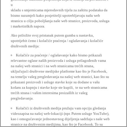
u
skladu s smjernicama mjerodavnih tijela za zaštitu podataka da
bismo razumjeli kako posjetitelji upotrebljavaju našu web
stranicu u cilju poboljšanja naše web stranice, proizvoda, usluga
i marketinških napora.
Ako priložite svoj pristanak putem gumba u nastavku,
upotrijebit ćemo i kolačiće praćenja / oglašavanja i kolačiće
društvenih medija:
Kolačiće za praćenje / oglašavanje kako bismo prikazali
relevantne oglase naših proizvoda i usluga prilagođenih vama
na našoj web stranici i na web stranicama trećih strana,
uključujući društvene medijske platforme kao što je Facebook,
na temelju vašeg pregledavanja na našoj web stranici, kao što su
prikazani proizvodi i usluge stavke koje su dodane u vašu
košaru za kupnju i stavke koje ste kupili, te na web stranicama
trećih strana i vašim interesima proizašlih iz vašeg
pregledavanja.
Kolačići iz društvenih medija pružaju vam opciju gledanja
videozapisa na našoj web-lokaciji (npr. Putem usluge YouTube),
kao i omogućavanje jednostavnog dijeljenja sadržaja s naše web
stranice na društvenim medijima, kao što je Facebook. To su