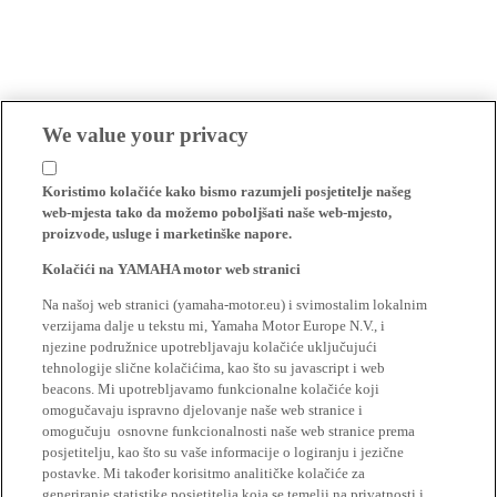
We value your privacy
Koristimo kolačiće kako bismo razumjeli posjetitelje našeg
web-mjesta tako da možemo poboljšati naše web-mjesto,
proizvode, usluge i marketinške napore.
Kolačići na YAMAHA motor web stranici
Na našoj web stranici (yamaha-motor.eu) i svimostalim lokalnim
verzijama dalje u tekstu mi, Yamaha Motor Europe N.V., i
njezine podružnice upotrebljavaju kolačiće uključujući
tehnologije slične kolačićima, kao što su javascript i web
beacons. Mi upotrebljavamo funkcionalne kolačiće koji
omogučavaju ispravno djelovanje naše web stranice i
omogučuju osnovne funkcionalnosti naše web stranice prema
posjetitelju, kao što su vaše informacije o logiranju i jezične
postavke. Mi također korisitmo analitičke kolačiće za
generiranje statistike posjetitelja koja se temelji na privatnosti i