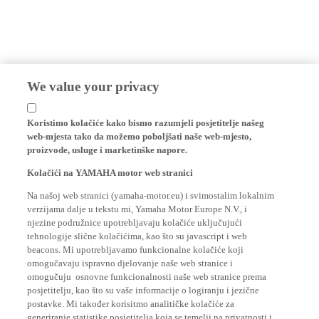
We value your privacy
Koristimo kolačiće kako bismo razumjeli posjetitelje našeg
web-mjesta tako da možemo poboljšati naše web-mjesto,
proizvode, usluge i marketinške napore.
Kolačići na YAMAHA motor web stranici
Na našoj web stranici (yamaha-motor.eu) i svimostalim lokalnim
verzijama dalje u tekstu mi, Yamaha Motor Europe N.V., i
njezine podružnice upotrebljavaju kolačiće uključujući
tehnologije slične kolačićima, kao što su javascript i web
beacons. Mi upotrebljavamo funkcionalne kolačiće koji
omogučavaju ispravno djelovanje naše web stranice i
omogučuju osnovne funkcionalnosti naše web stranice prema
posjetitelju, kao što su vaše informacije o logiranju i jezične
postavke. Mi također korisitmo analitičke kolačiće za
generiranje statistike posjetitelja koja se temelji na privatnosti i