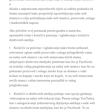
u
skladu s smjernicama mjerodavnih tijela za zaštitu podataka da
bismo razumjeli kako posjetitelji upotrebljavaju našu web
stranicu u cilju poboljšanja naše web stranice, proizvoda, usluga
i marketinških napora.
Ako priložite svoj pristanak putem gumba u nastavku,
upotrijebit ćemo i kolačiće praćenja / oglašavanja i kolačiće
društvenih medija:
Kolačiće za praćenje / oglašavanje kako bismo prikazali
relevantne oglase naših proizvoda i usluga prilagođenih vama
na našoj web stranici i na web stranicama trećih strana,
uključujući društvene medijske platforme kao što je Facebook,
na temelju vašeg pregledavanja na našoj web stranici, kao što su
prikazani proizvodi i usluge stavke koje su dodane u vašu
košaru za kupnju i stavke koje ste kupili, te na web stranicama
trećih strana i vašim interesima proizašlih iz vašeg
pregledavanja.
Kolačići iz društvenih medija pružaju vam opciju gledanja
videozapisa na našoj web-lokaciji (npr. Putem usluge YouTube),
kao i omogućavanje jednostavnog dijeljenja sadržaja s naše web
stranice na društvenim medijima, kao što je Facebook. To su