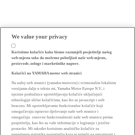
We value your privacy
Koristimo kolačiće kako bismo razumjeli posjetitelje našeg
web-mjesta tako da možemo poboljšati naše web-mjesto,
proizvode, usluge i marketinške napore.
Kolačići na YAMAHA motor web stranici
Na našoj web stranici (yamaha-motor.eu) i svimostalim lokalnim
verzijama dalje u tekstu mi, Yamaha Motor Europe N.V., i
njezine podružnice upotrebljavaju kolačiće uključujući
tehnologije slične kolačićima, kao što su javascript i web
beacons. Mi upotrebljavamo funkcionalne kolačiće koji
omogučavaju ispravno djelovanje naše web stranice i
omogučuju osnovne funkcionalnosti naše web stranice prema
posjetitelju, kao što su vaše informacije o logiranju i jezične
postavke. Mi također korisitmo analitičke kolačiće za
generiranje statistike posjetitelja koja se temelji na privatnosti i