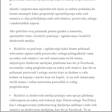
u
skladu s smjernicama mjerodavnih tijela za zaštitu podataka da
bismo razumjeli kako posjetitelji upotrebljavaju našu web
stranicu u cilju poboljšanja naše web stranice, proizvoda, usluga
i marketinških napora.
Ako priložite svoj pristanak putem gumba u nastavku,
upotrijebit ćemo i kolačiće praćenja / oglašavanja i kolačiće
društvenih medija:
Kolačiće za praćenje / oglašavanje kako bismo prikazali
relevantne oglase naših proizvoda i usluga prilagođenih vama
na našoj web stranici i na web stranicama trećih strana,
uključujući društvene medijske platforme kao što je Facebook,
na temelju vašeg pregledavanja na našoj web stranici, kao što su
prikazani proizvodi i usluge stavke koje su dodane u vašu
košaru za kupnju i stavke koje ste kupili, te na web stranicama
trećih strana i vašim interesima proizašlih iz vašeg
pregledavanja.
Kolačići iz društvenih medija pružaju vam opciju gledanja
videozapisa na našoj web-lokaciji (npr. Putem usluge YouTube),
kao i omogućavanje jednostavnog dijeljenja sadržaja s naše web
stranice na društvenim medijima, kao što je Facebook. To su