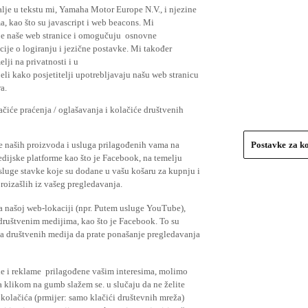
lje u tekstu mi, Yamaha Motor Europe N.V., i njezine
, kao što su javascript i web beacons. Mi
je naše web stranice i omogučuju osnovne
cije o logiranju i jezične postavke. Mi također
elji na privatnosti i u
li kako posjetitelji upotrebljavaju našu web stranicu
a.
čiće praćenja / oglašavanja i kolačiće društvenih
se naših proizvoda i usluga prilagođenih vama na
Postavke za k
medijske platforme kao što je Facebook, na temelju
usluge stavke koje su dodane u vašu košaru za kupnju i
proizašlih iz vašeg pregledavanja.
a našoj web-lokaciji (npr. Putem usluge YouTube),
 društvenim medijima, kao što je Facebook. To su
ima društvenih medija da prate ponašanje pregledavanja
ude i reklame prilagođene vašim interesima, molimo
a klikom na gumb slažem se. u slučaju da ne želite
 kolačića (prmijer: samo klačići društevnih mreža)