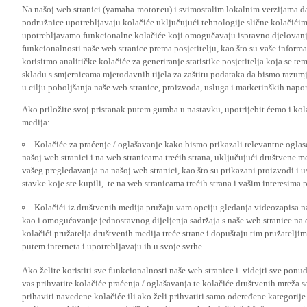
Na našoj web stranici (yamaha-motor.eu) i svimostalim lokalnim verzijama da
podružnice upotrebljavaju kolačiće uključujući tehnologije slične kolačićima
upotrebljavamo funkcionalne kolačiće koji omogučavaju ispravno djelovan
funkcionalnosti naše web stranice prema posjetitelju, kao što su vaše informa
korisitmo analitičke kolačiće za generiranje statistike posjetitelja koja se tem
skladu s smjernicama mjerodavnih tijela za zaštitu podataka da bismo razumje
u cilju poboljšanja naše web stranice, proizvoda, usluga i marketinških napor
Ako priložite svoj pristanak putem gumba u nastavku, upotrijebit ćemo i kola
medija:
Kolačiće za praćenje / oglašavanje kako bismo prikazali relevantne ogla
našoj web stranici i na web stranicama trećih strana, uključujući društvene 
vašeg pregledavanja na našoj web stranici, kao što su prikazani proizvodi i 
stavke koje ste kupili, te na web stranicama trećih strana i vašim interesima 
Kolačići iz društvenih medija pružaju vam opciju gledanja videozapisa n
kao i omogućavanje jednostavnog dijeljenja sadržaja s naše web stranice na
kolačići pružatelja društvenih medija treće strane i dopuštaju tim pružatelj
putem interneta i upotrebljavaju ih u svoje svrhe.
Ako želite koristiti sve funkcionalnosti naše web stranice i videjti sve pon
vas prihvatite kolačiće praćenja / oglašavanja te kolačiće društvenih mreža s
prihaviti navedene kolačiće ili ako želi prihvatiti samo odeređene kategorije