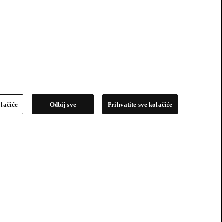
olačiće
Odbij sve
Prihvatite sve kolačiće