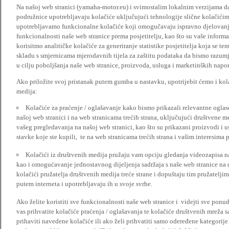
Na našoj web stranici (yamaha-motor.eu) i svimostalim lokalnim verzijama da
podružnice upotrebljavaju kolačiće uključujući tehnologije slične kolačićima
upotrebljavamo funkcionalne kolačiće koji omogučavaju ispravno djelovan
funkcionalnosti naše web stranice prema posjetitelju, kao što su vaše informa
korisitmo analitičke kolačiće za generiranje statistike posjetitelja koja se tem
skladu s smjernicama mjerodavnih tijela za zaštitu podataka da bismo razumje
u cilju poboljšanja naše web stranice, proizvoda, usluga i marketinških napor
Ako priložite svoj pristanak putem gumba u nastavku, upotrijebit ćemo i kola
medija:
Kolačiće za praćenje / oglašavanje kako bismo prikazali relevantne ogla
našoj web stranici i na web stranicama trećih strana, uključujući društvene 
vašeg pregledavanja na našoj web stranici, kao što su prikazani proizvodi i 
stavke koje ste kupili, te na web stranicama trećih strana i vašim interesima 
Kolačići iz društvenih medija pružaju vam opciju gledanja videozapisa n
kao i omogućavanje jednostavnog dijeljenja sadržaja s naše web stranice na
kolačići pružatelja društvenih medija treće strane i dopuštaju tim pružatelj
putem interneta i upotrebljavaju ih u svoje svrhe.
Ako želite koristiti sve funkcionalnosti naše web stranice i videjti sve pon
vas prihvatite kolačiće praćenja / oglašavanja te kolačiće društvenih mreža s
prihaviti navedene kolačiće ili ako želi prihvatiti samo odeređene kategorije