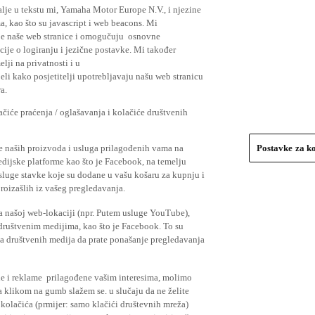
lje u tekstu mi, Yamaha Motor Europe N.V., i njezine
, kao što su javascript i web beacons. Mi
je naše web stranice i omogučuju osnovne
cije o logiranju i jezične postavke. Mi također
elji na privatnosti i u
li kako posjetitelji upotrebljavaju našu web stranicu
a.
čiće praćenja / oglašavanja i kolačiće društvenih
se naših proizvoda i usluga prilagođenih vama na
Postavke za k
medijske platforme kao što je Facebook, na temelju
usluge stavke koje su dodane u vašu košaru za kupnju i
proizašlih iz vašeg pregledavanja.
a našoj web-lokaciji (npr. Putem usluge YouTube),
 društvenim medijima, kao što je Facebook. To su
ima društvenih medija da prate ponašanje pregledavanja
ude i reklame prilagođene vašim interesima, molimo
a klikom na gumb slažem se. u slučaju da ne želite
 kolačića (prmijer: samo klačići društevnih mreža)