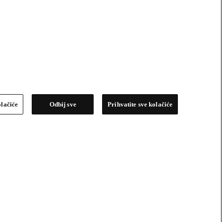
olačiće
Odbij sve
Prihvatite sve kolačiće