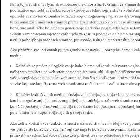
Na našoj web stranici (yamaha-motor.eu) i svimostalim lokalnim verzijama da
podružnice upotrebljavaju kolačiće uključujući tehnologije slične kolačićima
upotrebljavamo funkcionalne kolačiće koji omogučavaju ispravno djelovan
funkcionalnosti naše web stranice prema posjetitelju, kao što su vaše informa
korisitmo analitičke kolačiće za generiranje statistike posjetitelja koja se tem
skladu s smjernicama mjerodavnih tijela za zaštitu podataka da bismo razumje
u cilju poboljšanja naše web stranice, proizvoda, usluga i marketinških napor
Ako priložite svoj pristanak putem gumba u nastavku, upotrijebit ćemo i kola
medija:
Kolačiće za praćenje / oglašavanje kako bismo prikazali relevantne ogla
našoj web stranici i na web stranicama trećih strana, uključujući društvene 
vašeg pregledavanja na našoj web stranici, kao što su prikazani proizvodi i 
stavke koje ste kupili, te na web stranicama trećih strana i vašim interesima 
Kolačići iz društvenih medija pružaju vam opciju gledanja videozapisa n
kao i omogućavanje jednostavnog dijeljenja sadržaja s naše web stranice na
kolačići pružatelja društvenih medija treće strane i dopuštaju tim pružatelj
putem interneta i upotrebljavaju ih u svoje svrhe.
Ako želite koristiti sve funkcionalnosti naše web stranice i videjti sve pon
vas prihvatite kolačiće praćenja / oglašavanja te kolačiće društvenih mreža s
prihaviti navedene kolačiće ili ako želi prihvatiti samo odeređene kategorije