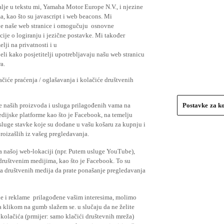
lje u tekstu mi, Yamaha Motor Europe N.V., i njezine
, kao što su javascript i web beacons. Mi
je naše web stranice i omogučuju osnovne
cije o logiranju i jezične postavke. Mi također
elji na privatnosti i u
li kako posjetitelji upotrebljavaju našu web stranicu
a.
čiće praćenja / oglašavanja i kolačiće društvenih
se naših proizvoda i usluga prilagođenih vama na
Postavke za k
medijske platforme kao što je Facebook, na temelju
usluge stavke koje su dodane u vašu košaru za kupnju i
proizašlih iz vašeg pregledavanja.
a našoj web-lokaciji (npr. Putem usluge YouTube),
 društvenim medijima, kao što je Facebook. To su
ima društvenih medija da prate ponašanje pregledavanja
ude i reklame prilagođene vašim interesima, molimo
a klikom na gumb slažem se. u slučaju da ne želite
 kolačića (prmijer: samo klačići društevnih mreža)