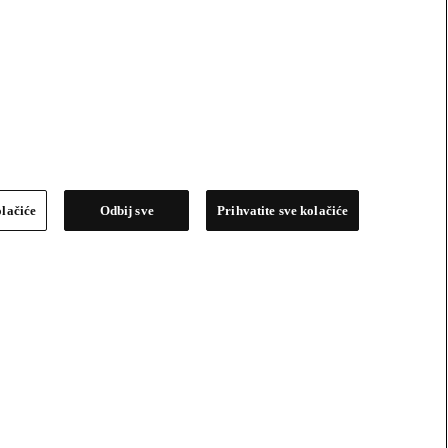
olačiće
Odbij sve
Prihvatite sve kolačiće