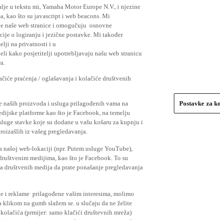
lje u tekstu mi, Yamaha Motor Europe N.V., i njezine
, kao što su javascript i web beacons. Mi
je naše web stranice i omogučuju osnovne
cije o logiranju i jezične postavke. Mi također
elji na privatnosti i u
li kako posjetitelji upotrebljavaju našu web stranicu
a.
čiće praćenja / oglašavanja i kolačiće društvenih
se naših proizvoda i usluga prilagođenih vama na
Postavke za k
medijske platforme kao što je Facebook, na temelju
usluge stavke koje su dodane u vašu košaru za kupnju i
proizašlih iz vašeg pregledavanja.
a našoj web-lokaciji (npr. Putem usluge YouTube),
 društvenim medijima, kao što je Facebook. To su
ima društvenih medija da prate ponašanje pregledavanja
ude i reklame prilagođene vašim interesima, molimo
a klikom na gumb slažem se. u slučaju da ne želite
 kolačića (prmijer: samo klačići društevnih mreža)