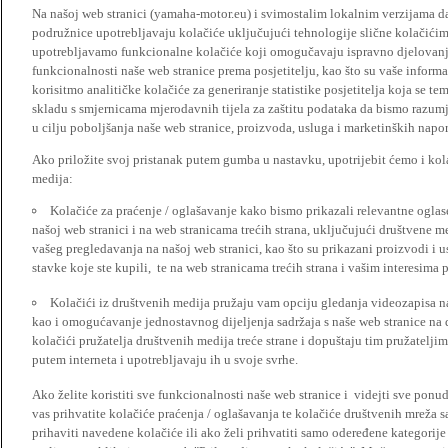
Na našoj web stranici (yamaha-motor.eu) i svimostalim lokalnim verzijama da
podružnice upotrebljavaju kolačiće uključujući tehnologije slične kolačićima
upotrebljavamo funkcionalne kolačiće koji omogučavaju ispravno djelovan
funkcionalnosti naše web stranice prema posjetitelju, kao što su vaše informa
korisitmo analitičke kolačiće za generiranje statistike posjetitelja koja se tem
skladu s smjernicama mjerodavnih tijela za zaštitu podataka da bismo razumje
u cilju poboljšanja naše web stranice, proizvoda, usluga i marketinških napor
Ako priložite svoj pristanak putem gumba u nastavku, upotrijebit ćemo i kola
medija:
Kolačiće za praćenje / oglašavanje kako bismo prikazali relevantne ogla
našoj web stranici i na web stranicama trećih strana, uključujući društvene 
vašeg pregledavanja na našoj web stranici, kao što su prikazani proizvodi i 
stavke koje ste kupili, te na web stranicama trećih strana i vašim interesima 
Kolačići iz društvenih medija pružaju vam opciju gledanja videozapisa n
kao i omogućavanje jednostavnog dijeljenja sadržaja s naše web stranice na
kolačići pružatelja društvenih medija treće strane i dopuštaju tim pružatelj
putem interneta i upotrebljavaju ih u svoje svrhe.
Ako želite koristiti sve funkcionalnosti naše web stranice i videjti sve pon
vas prihvatite kolačiće praćenja / oglašavanja te kolačiće društvenih mreža s
prihaviti navedene kolačiće ili ako želi prihvatiti samo odeređene kategorije