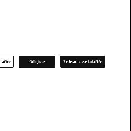
olačiće
Odbij sve
Prihvatite sve kolačiće