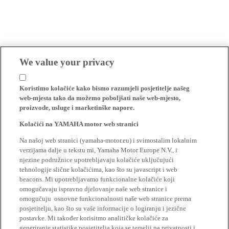
We value your privacy
Koristimo kolačiće kako bismo razumjeli posjetitelje našeg
web-mjesta tako da možemo poboljšati naše web-mjesto,
proizvode, usluge i marketinške napore.
Kolačići na YAMAHA motor web stranici
Na našoj web stranici (yamaha-motor.eu) i svimostalim lokalnim
verzijama dalje u tekstu mi, Yamaha Motor Europe N.V., i
njezine podružnice upotrebljavaju kolačiće uključujući
tehnologije slične kolačićima, kao što su javascript i web
beacons. Mi upotrebljavamo funkcionalne kolačiće koji
omogučavaju ispravno djelovanje naše web stranice i
omogučuju osnovne funkcionalnosti naše web stranice prema
posjetitelju, kao što su vaše informacije o logiranju i jezične
postavke. Mi također korisitmo analitičke kolačiće za
generiranje statistike posjetitelja koja se temelji na privatnosti i