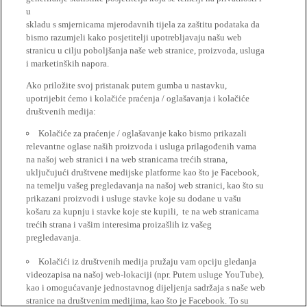
u
skladu s smjernicama mjerodavnih tijela za zaštitu podataka da
bismo razumjeli kako posjetitelji upotrebljavaju našu web
stranicu u cilju poboljšanja naše web stranice, proizvoda, usluga
i marketinških napora.
Ako priložite svoj pristanak putem gumba u nastavku,
upotrijebit ćemo i kolačiće praćenja / oglašavanja i kolačiće
društvenih medija:
Kolačiće za praćenje / oglašavanje kako bismo prikazali
relevantne oglase naših proizvoda i usluga prilagođenih vama
na našoj web stranici i na web stranicama trećih strana,
uključujući društvene medijske platforme kao što je Facebook,
na temelju vašeg pregledavanja na našoj web stranici, kao što su
prikazani proizvodi i usluge stavke koje su dodane u vašu
košaru za kupnju i stavke koje ste kupili, te na web stranicama
trećih strana i vašim interesima proizašlih iz vašeg
pregledavanja.
Kolačići iz društvenih medija pružaju vam opciju gledanja
videozapisa na našoj web-lokaciji (npr. Putem usluge YouTube),
kao i omogućavanje jednostavnog dijeljenja sadržaja s naše web
stranice na društvenim medijima, kao što je Facebook. To su