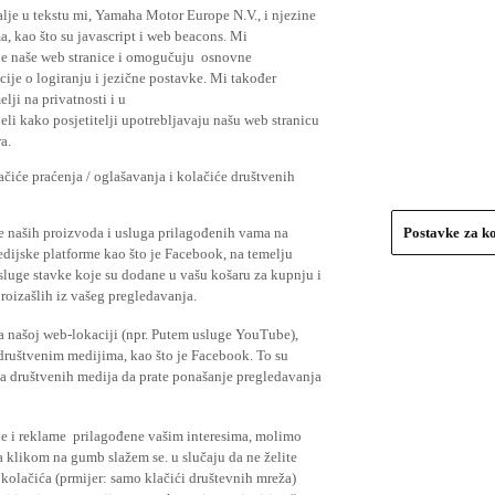
lje u tekstu mi, Yamaha Motor Europe N.V., i njezine
, kao što su javascript i web beacons. Mi
je naše web stranice i omogučuju osnovne
cije o logiranju i jezične postavke. Mi također
elji na privatnosti i u
li kako posjetitelji upotrebljavaju našu web stranicu
a.
čiće praćenja / oglašavanja i kolačiće društvenih
se naših proizvoda i usluga prilagođenih vama na
Postavke za k
medijske platforme kao što je Facebook, na temelju
usluge stavke koje su dodane u vašu košaru za kupnju i
proizašlih iz vašeg pregledavanja.
a našoj web-lokaciji (npr. Putem usluge YouTube),
 društvenim medijima, kao što je Facebook. To su
ima društvenih medija da prate ponašanje pregledavanja
ude i reklame prilagođene vašim interesima, molimo
a klikom na gumb slažem se. u slučaju da ne želite
 kolačića (prmijer: samo klačići društevnih mreža)