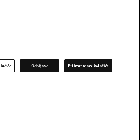
olačiće
Odbij sve
Prihvatite sve kolačiće