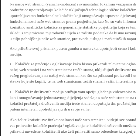
Na našoj web stranici (yamaha-motor.eu) i svimostalim lokalnim verzijama da
podružnice upotrebljavaju kolačiće uključujući tehnologije slične kolačićima
upotrebljavamo funkcionalne kolačiće koji omogučavaju ispravno djelovan
funkcionalnosti naše web stranice prema posjetitelju, kao što su vaše informa
korisitmo analitičke kolačiće za generiranje statistike posjetitelja koja se tem
skladu s smjernicama mjerodavnih tijela za zaštitu podataka da bismo razumje
u cilju poboljšanja naše web stranice, proizvoda, usluga i marketinških napor
Ako priložite svoj pristanak putem gumba u nastavku, upotrijebit ćemo i kola
medija:
Kolačiće za praćenje / oglašavanje kako bismo prikazali relevantne ogla
našoj web stranici i na web stranicama trećih strana, uključujući društvene 
vašeg pregledavanja na našoj web stranici, kao što su prikazani proizvodi i 
stavke koje ste kupili, te na web stranicama trećih strana i vašim interesima 
Kolačići iz društvenih medija pružaju vam opciju gledanja videozapisa n
kao i omogućavanje jednostavnog dijeljenja sadržaja s naše web stranice na
kolačići pružatelja društvenih medija treće strane i dopuštaju tim pružatelj
putem interneta i upotrebljavaju ih u svoje svrhe.
Ako želite koristiti sve funkcionalnosti naše web stranice i videjti sve pon
vas prihvatite kolačiće praćenja / oglašavanja te kolačiće društvenih mreža s
prihaviti navedene kolačiće ili ako želi prihvatiti samo odeređene kategorije