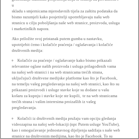
u
skladu s smjernicama mjerodavnih tijela za zaštitu podataka da
bismo razumjeli kako posjetitelji upotrebljavaju našu web
stranicu u cilju poboljšanja naše web stranice, proizvoda, usluga
i marketinških napora.
Ako priložite svoj pristanak putem gumba u nastavku,
upotrijebit ćemo i kolačiće praćenja / oglašavanja i kolačiće
društvenih medija:
Kolačiće za praćenje / oglašavanje kako bismo prikazali
relevantne oglase naših proizvoda i usluga prilagođenih vama
na našoj web stranici i na web stranicama trećih strana,
uključujući društvene medijske platforme kao što je Facebook,
na temelju vašeg pregledavanja na našoj web stranici, kao što su
prikazani proizvodi i usluge stavke koje su dodane u vašu
košaru za kupnju i stavke koje ste kupili, te na web stranicama
trećih strana i vašim interesima proizašlih iz vašeg
pregledavanja.
Kolačići iz društvenih medija pružaju vam opciju gledanja
videozapisa na našoj web-lokaciji (npr. Putem usluge YouTube),
kao i omogućavanje jednostavnog dijeljenja sadržaja s naše web
stranice na društvenim medijima, kao što je Facebook. To su