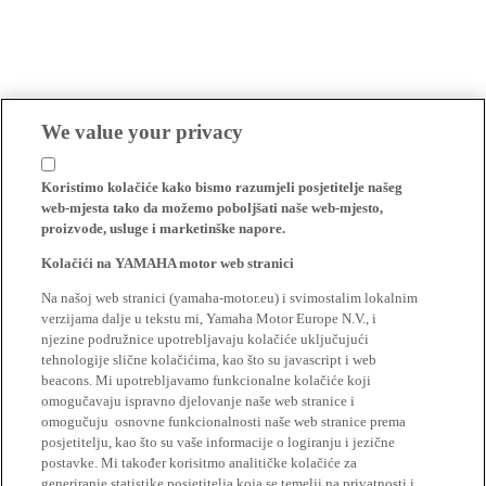
We value your privacy
Koristimo kolačiće kako bismo razumjeli posjetitelje našeg
web-mjesta tako da možemo poboljšati naše web-mjesto,
proizvode, usluge i marketinške napore.
Kolačići na YAMAHA motor web stranici
Na našoj web stranici (yamaha-motor.eu) i svimostalim lokalnim
verzijama dalje u tekstu mi, Yamaha Motor Europe N.V., i
njezine podružnice upotrebljavaju kolačiće uključujući
tehnologije slične kolačićima, kao što su javascript i web
beacons. Mi upotrebljavamo funkcionalne kolačiće koji
omogučavaju ispravno djelovanje naše web stranice i
omogučuju osnovne funkcionalnosti naše web stranice prema
posjetitelju, kao što su vaše informacije o logiranju i jezične
postavke. Mi također korisitmo analitičke kolačiće za
generiranje statistike posjetitelja koja se temelji na privatnosti i