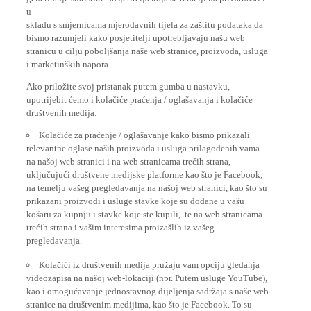
u
skladu s smjernicama mjerodavnih tijela za zaštitu podataka da
bismo razumjeli kako posjetitelji upotrebljavaju našu web
stranicu u cilju poboljšanja naše web stranice, proizvoda, usluga
i marketinških napora.
Ako priložite svoj pristanak putem gumba u nastavku,
upotrijebit ćemo i kolačiće praćenja / oglašavanja i kolačiće
društvenih medija:
Kolačiće za praćenje / oglašavanje kako bismo prikazali
relevantne oglase naših proizvoda i usluga prilagođenih vama
na našoj web stranici i na web stranicama trećih strana,
uključujući društvene medijske platforme kao što je Facebook,
na temelju vašeg pregledavanja na našoj web stranici, kao što su
prikazani proizvodi i usluge stavke koje su dodane u vašu
košaru za kupnju i stavke koje ste kupili, te na web stranicama
trećih strana i vašim interesima proizašlih iz vašeg
pregledavanja.
Kolačići iz društvenih medija pružaju vam opciju gledanja
videozapisa na našoj web-lokaciji (npr. Putem usluge YouTube),
kao i omogućavanje jednostavnog dijeljenja sadržaja s naše web
stranice na društvenim medijima, kao što je Facebook. To su