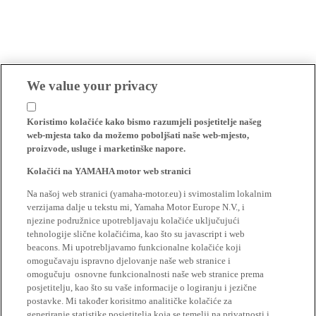
We value your privacy
Koristimo kolačiće kako bismo razumjeli posjetitelje našeg
web-mjesta tako da možemo poboljšati naše web-mjesto,
proizvode, usluge i marketinške napore.
Kolačići na YAMAHA motor web stranici
Na našoj web stranici (yamaha-motor.eu) i svimostalim lokalnim
verzijama dalje u tekstu mi, Yamaha Motor Europe N.V., i
njezine podružnice upotrebljavaju kolačiće uključujući
tehnologije slične kolačićima, kao što su javascript i web
beacons. Mi upotrebljavamo funkcionalne kolačiće koji
omogučavaju ispravno djelovanje naše web stranice i
omogučuju osnovne funkcionalnosti naše web stranice prema
posjetitelju, kao što su vaše informacije o logiranju i jezične
postavke. Mi također korisitmo analitičke kolačiće za
generiranje statistike posjetitelja koja se temelji na privatnosti i