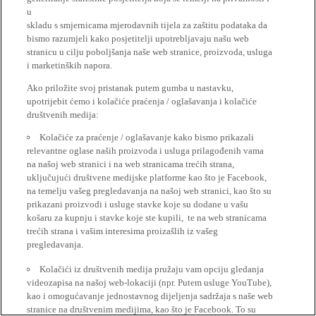
u
skladu s smjernicama mjerodavnih tijela za zaštitu podataka da
bismo razumjeli kako posjetitelji upotrebljavaju našu web
stranicu u cilju poboljšanja naše web stranice, proizvoda, usluga
i marketinških napora.
Ako priložite svoj pristanak putem gumba u nastavku,
upotrijebit ćemo i kolačiće praćenja / oglašavanja i kolačiće
društvenih medija:
Kolačiće za praćenje / oglašavanje kako bismo prikazali
relevantne oglase naših proizvoda i usluga prilagođenih vama
na našoj web stranici i na web stranicama trećih strana,
uključujući društvene medijske platforme kao što je Facebook,
na temelju vašeg pregledavanja na našoj web stranici, kao što su
prikazani proizvodi i usluge stavke koje su dodane u vašu
košaru za kupnju i stavke koje ste kupili, te na web stranicama
trećih strana i vašim interesima proizašlih iz vašeg
pregledavanja.
Kolačići iz društvenih medija pružaju vam opciju gledanja
videozapisa na našoj web-lokaciji (npr. Putem usluge YouTube),
kao i omogućavanje jednostavnog dijeljenja sadržaja s naše web
stranice na društvenim medijima, kao što je Facebook. To su