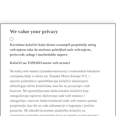
We value your privacy
Koristimo kolačiće kako bismo razumjeli posjetitelje našeg
web-mjesta tako da možemo poboljšati naše web-mjesto,
proizvode, usluge i marketinške napore.
Kolačići na YAMAHA motor web stranici
Na našoj web stranici (yamaha-motor.eu) i svimostalim lokalnim
verzijama dalje u tekstu mi, Yamaha Motor Europe N.V., i
njezine podružnice upotrebljavaju kolačiće uključujući
tehnologije slične kolačićima, kao što su javascript i web
beacons. Mi upotrebljavamo funkcionalne kolačiće koji
omogučavaju ispravno djelovanje naše web stranice i
omogučuju osnovne funkcionalnosti naše web stranice prema
posjetitelju, kao što su vaše informacije o logiranju i jezične
postavke. Mi također korisitmo analitičke kolačiće za
generiranje statistike posjetitelja koja se temelji na privatnosti i