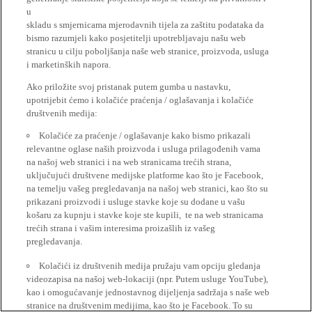
u
skladu s smjernicama mjerodavnih tijela za zaštitu podataka da
bismo razumjeli kako posjetitelji upotrebljavaju našu web
stranicu u cilju poboljšanja naše web stranice, proizvoda, usluga
i marketinških napora.
Ako priložite svoj pristanak putem gumba u nastavku,
upotrijebit ćemo i kolačiće praćenja / oglašavanja i kolačiće
društvenih medija:
Kolačiće za praćenje / oglašavanje kako bismo prikazali
relevantne oglase naših proizvoda i usluga prilagođenih vama
na našoj web stranici i na web stranicama trećih strana,
uključujući društvene medijske platforme kao što je Facebook,
na temelju vašeg pregledavanja na našoj web stranici, kao što su
prikazani proizvodi i usluge stavke koje su dodane u vašu
košaru za kupnju i stavke koje ste kupili, te na web stranicama
trećih strana i vašim interesima proizašlih iz vašeg
pregledavanja.
Kolačići iz društvenih medija pružaju vam opciju gledanja
videozapisa na našoj web-lokaciji (npr. Putem usluge YouTube),
kao i omogućavanje jednostavnog dijeljenja sadržaja s naše web
stranice na društvenim medijima, kao što je Facebook. To su