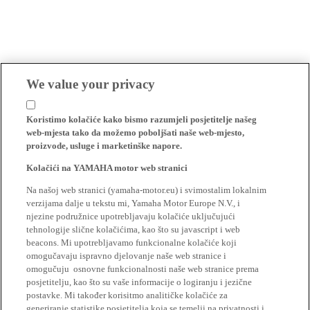
We value your privacy
Koristimo kolačiće kako bismo razumjeli posjetitelje našeg
web-mjesta tako da možemo poboljšati naše web-mjesto,
proizvode, usluge i marketinške napore.
Kolačići na YAMAHA motor web stranici
Na našoj web stranici (yamaha-motor.eu) i svimostalim lokalnim
verzijama dalje u tekstu mi, Yamaha Motor Europe N.V., i
njezine podružnice upotrebljavaju kolačiće uključujući
tehnologije slične kolačićima, kao što su javascript i web
beacons. Mi upotrebljavamo funkcionalne kolačiće koji
omogučavaju ispravno djelovanje naše web stranice i
omogučuju osnovne funkcionalnosti naše web stranice prema
posjetitelju, kao što su vaše informacije o logiranju i jezične
postavke. Mi također korisitmo analitičke kolačiće za
generiranje statistike posjetitelja koja se temelji na privatnosti i