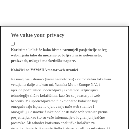
We value your privacy
Koristimo kolačiće kako bismo razumjeli posjetitelje našeg
web-mjesta tako da možemo poboljšati naše web-mjesto,
proizvode, usluge i marketinške napore.
Kolačići na YAMAHA motor web stranici
Na našoj web stranici (yamaha-motor.eu) i svimostalim lokalnim
verzijama dalje u tekstu mi, Yamaha Motor Europe N.V., i
njezine podružnice upotrebljavaju kolačiće uključujući
tehnologije slične kolačićima, kao što su javascript i web
beacons. Mi upotrebljavamo funkcionalne kolačiće koji
omogučavaju ispravno djelovanje naše web stranice i
omogučuju osnovne funkcionalnosti naše web stranice prema
posjetitelju, kao što su vaše informacije o logiranju i jezične
postavke. Mi također korisitmo analitičke kolačiće za
generiranje statistike posjetitelja koja se temelji na privatnosti i