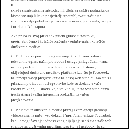
u
skladu s smjernicama mjerodavnih tijela za zaštitu podataka da
bismo razumjeli kako posjetitelji upotrebljavaju našu web
stranicu u cilju poboljšanja naše web stranice, proizvoda, usluga
i marketinških napora.
Ako priložite svoj pristanak putem gumba u nastavku,
upotrijebit ćemo i kolačiće praćenja / oglašavanja i kolačiće
društvenih medija:
Kolačiće za praćenje / oglašavanje kako bismo prikazali
relevantne oglase naših proizvoda i usluga prilagođenih vama
na našoj web stranici i na web stranicama trećih strana,
uključujući društvene medijske platforme kao što je Facebook,
na temelju vašeg pregledavanja na našoj web stranici, kao što su
prikazani proizvodi i usluge stavke koje su dodane u vašu
košaru za kupnju i stavke koje ste kupili, te na web stranicama
trećih strana i vašim interesima proizašlih iz vašeg
pregledavanja.
Kolačići iz društvenih medija pružaju vam opciju gledanja
videozapisa na našoj web-lokaciji (npr. Putem usluge YouTube),
kao i omogućavanje jednostavnog dijeljenja sadržaja s naše web
stranice na društvenim medijima, kao što je Facebook. To su