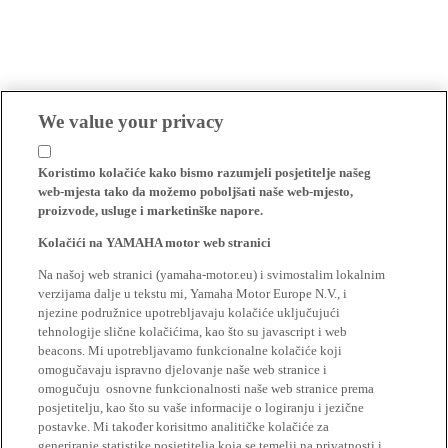
We value your privacy
Koristimo kolačiće kako bismo razumjeli posjetitelje našeg
web-mjesta tako da možemo poboljšati naše web-mjesto,
proizvode, usluge i marketinške napore.
Kolačići na YAMAHA motor web stranici
Na našoj web stranici (yamaha-motor.eu) i svimostalim lokalnim
verzijama dalje u tekstu mi, Yamaha Motor Europe N.V., i
njezine podružnice upotrebljavaju kolačiće uključujući
tehnologije slične kolačićima, kao što su javascript i web
beacons. Mi upotrebljavamo funkcionalne kolačiće koji
omogučavaju ispravno djelovanje naše web stranice i
omogučuju osnovne funkcionalnosti naše web stranice prema
posjetitelju, kao što su vaše informacije o logiranju i jezične
postavke. Mi također korisitmo analitičke kolačiće za
generiranje statistike posjetitelja koja se temelji na privatnosti i