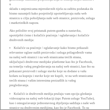
u
skladu s smjernicama mjerodavnih tijela za zaštitu podataka da
bismo razumjeli kako posjetitelji upotrebljavaju našu web
stranicu u cilju poboljšanja naše web stranice, proizvoda, usluga
i marketinških napora.
Ako priložite svoj pristanak putem gumba u nastavku,
upotrijebit ćemo i kolačiće praćenja / oglašavanja i kolačiće
društvenih medija:
Kolačiće za praćenje / oglašavanje kako bismo prikazali
relevantne oglase naših proizvoda i usluga prilagođenih vama
na našoj web stranici i na web stranicama trećih strana,
uključujući društvene medijske platforme kao što je Facebook,
na temelju vašeg pregledavanja na našoj web stranici, kao što su
prikazani proizvodi i usluge stavke koje su dodane u vašu
košaru za kupnju i stavke koje ste kupili, te na web stranicama
trećih strana i vašim interesima proizašlih iz vašeg
pregledavanja.
Kolačići iz društvenih medija pružaju vam opciju gledanja
videozapisa na našoj web-lokaciji (npr. Putem usluge YouTube),
kao i omogućavanje jednostavnog dijeljenja sadržaja s naše web
stranice na društvenim medijima, kao što je Facebook. To su