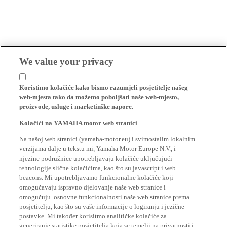
We value your privacy
Koristimo kolačiće kako bismo razumjeli posjetitelje našeg
web-mjesta tako da možemo poboljšati naše web-mjesto,
proizvode, usluge i marketinške napore.
Kolačići na YAMAHA motor web stranici
Na našoj web stranici (yamaha-motor.eu) i svimostalim lokalnim
verzijama dalje u tekstu mi, Yamaha Motor Europe N.V., i
njezine podružnice upotrebljavaju kolačiće uključujući
tehnologije slične kolačićima, kao što su javascript i web
beacons. Mi upotrebljavamo funkcionalne kolačiće koji
omogučavaju ispravno djelovanje naše web stranice i
omogučuju osnovne funkcionalnosti naše web stranice prema
posjetitelju, kao što su vaše informacije o logiranju i jezične
postavke. Mi također korisitmo analitičke kolačiće za
generiranje statistike posjetitelja koja se temelji na privatnosti i