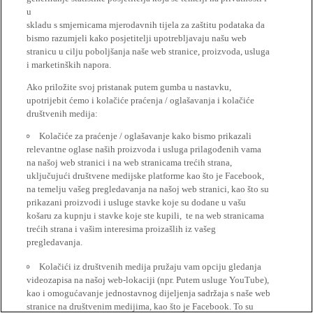
u
skladu s smjernicama mjerodavnih tijela za zaštitu podataka da
bismo razumjeli kako posjetitelji upotrebljavaju našu web
stranicu u cilju poboljšanja naše web stranice, proizvoda, usluga
i marketinških napora.
Ako priložite svoj pristanak putem gumba u nastavku,
upotrijebit ćemo i kolačiće praćenja / oglašavanja i kolačiće
društvenih medija:
Kolačiće za praćenje / oglašavanje kako bismo prikazali
relevantne oglase naših proizvoda i usluga prilagođenih vama
na našoj web stranici i na web stranicama trećih strana,
uključujući društvene medijske platforme kao što je Facebook,
na temelju vašeg pregledavanja na našoj web stranici, kao što su
prikazani proizvodi i usluge stavke koje su dodane u vašu
košaru za kupnju i stavke koje ste kupili, te na web stranicama
trećih strana i vašim interesima proizašlih iz vašeg
pregledavanja.
Kolačići iz društvenih medija pružaju vam opciju gledanja
videozapisa na našoj web-lokaciji (npr. Putem usluge YouTube),
kao i omogućavanje jednostavnog dijeljenja sadržaja s naše web
stranice na društvenim medijima, kao što je Facebook. To su