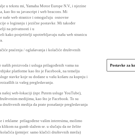
lje u tekstu mi, Yamaha Motor Europe N.V., i njezine
, kao što su javascript i web beacons. Mi
je naše web stranice i omogučuju osnovne
cije o logiranju i jezične postavke. Mi također
elji na privatnosti i u
li kako posjetitelji upotrebljavaju našu web stranicu
a.
čiće praćenja / oglašavanja i kolačiće društvenih
se naših proizvoda i usluga prilagođenih vama na
Postavke za k
medijske platforme kao što je Facebook, na temelju
usluge stavke koje su dodane u vašu košaru za kupnju i
proizašlih iz vašeg pregledavanja.
a našoj web-lokaciji (npr. Putem usluge YouTube),
 društvenim medijima, kao što je Facebook. To su
ima društvenih medija da prate ponašanje pregledavanja
ude i reklame prilagođene vašim interesima, molimo
a klikom na gumb slažem se. u slučaju da ne želite
 kolačića (prmijer: samo klačići društevnih mreža)