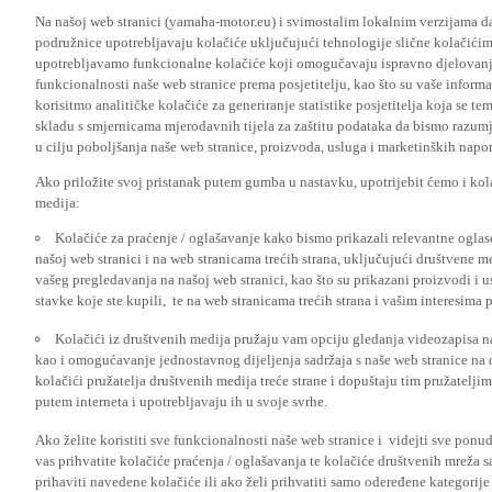
Na našoj web stranici (yamaha-motor.eu) i svimostalim lokalnim verzijama da
podružnice upotrebljavaju kolačiće uključujući tehnologije slične kolačićima
upotrebljavamo funkcionalne kolačiće koji omogučavaju ispravno djelovan
funkcionalnosti naše web stranice prema posjetitelju, kao što su vaše informa
korisitmo analitičke kolačiće za generiranje statistike posjetitelja koja se tem
skladu s smjernicama mjerodavnih tijela za zaštitu podataka da bismo razumje
u cilju poboljšanja naše web stranice, proizvoda, usluga i marketinških napor
Ako priložite svoj pristanak putem gumba u nastavku, upotrijebit ćemo i kola
medija:
Kolačiće za praćenje / oglašavanje kako bismo prikazali relevantne ogla
našoj web stranici i na web stranicama trećih strana, uključujući društvene 
vašeg pregledavanja na našoj web stranici, kao što su prikazani proizvodi i 
stavke koje ste kupili, te na web stranicama trećih strana i vašim interesima 
Kolačići iz društvenih medija pružaju vam opciju gledanja videozapisa n
kao i omogućavanje jednostavnog dijeljenja sadržaja s naše web stranice na
kolačići pružatelja društvenih medija treće strane i dopuštaju tim pružatelj
putem interneta i upotrebljavaju ih u svoje svrhe.
Ako želite koristiti sve funkcionalnosti naše web stranice i videjti sve pon
vas prihvatite kolačiće praćenja / oglašavanja te kolačiće društvenih mreža s
prihaviti navedene kolačiće ili ako želi prihvatiti samo odeređene kategorije