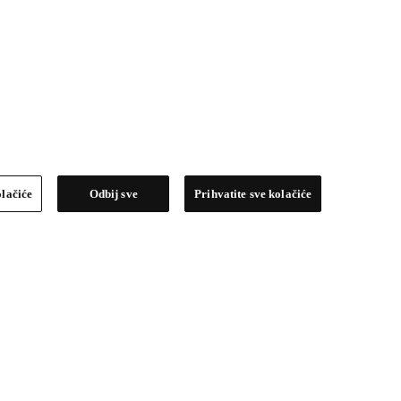
olačiće
Odbij sve
Prihvatite sve kolačiće