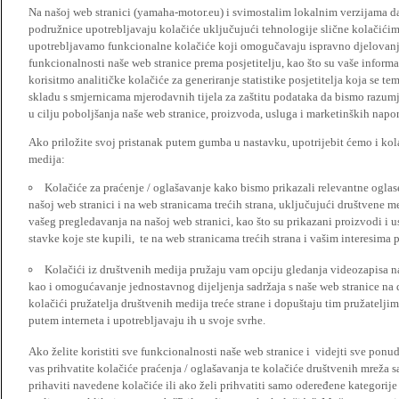
Na našoj web stranici (yamaha-motor.eu) i svimostalim lokalnim verzijama da
podružnice upotrebljavaju kolačiće uključujući tehnologije slične kolačićima
upotrebljavamo funkcionalne kolačiće koji omogučavaju ispravno djelovan
funkcionalnosti naše web stranice prema posjetitelju, kao što su vaše informa
korisitmo analitičke kolačiće za generiranje statistike posjetitelja koja se tem
skladu s smjernicama mjerodavnih tijela za zaštitu podataka da bismo razumje
u cilju poboljšanja naše web stranice, proizvoda, usluga i marketinških napor
Ako priložite svoj pristanak putem gumba u nastavku, upotrijebit ćemo i kola
medija:
Kolačiće za praćenje / oglašavanje kako bismo prikazali relevantne ogla
našoj web stranici i na web stranicama trećih strana, uključujući društvene 
vašeg pregledavanja na našoj web stranici, kao što su prikazani proizvodi i 
stavke koje ste kupili, te na web stranicama trećih strana i vašim interesima 
Kolačići iz društvenih medija pružaju vam opciju gledanja videozapisa n
kao i omogućavanje jednostavnog dijeljenja sadržaja s naše web stranice na
kolačići pružatelja društvenih medija treće strane i dopuštaju tim pružatelj
putem interneta i upotrebljavaju ih u svoje svrhe.
Ako želite koristiti sve funkcionalnosti naše web stranice i videjti sve pon
vas prihvatite kolačiće praćenja / oglašavanja te kolačiće društvenih mreža s
prihaviti navedene kolačiće ili ako želi prihvatiti samo odeređene kategorije