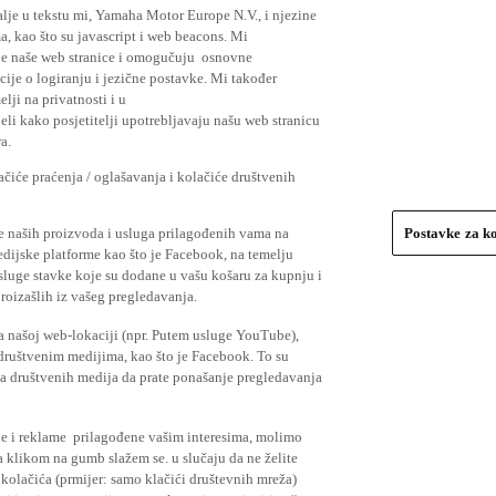
lje u tekstu mi, Yamaha Motor Europe N.V., i njezine
, kao što su javascript i web beacons. Mi
je naše web stranice i omogučuju osnovne
cije o logiranju i jezične postavke. Mi također
elji na privatnosti i u
li kako posjetitelji upotrebljavaju našu web stranicu
a.
čiće praćenja / oglašavanja i kolačiće društvenih
se naših proizvoda i usluga prilagođenih vama na
Postavke za k
medijske platforme kao što je Facebook, na temelju
usluge stavke koje su dodane u vašu košaru za kupnju i
proizašlih iz vašeg pregledavanja.
a našoj web-lokaciji (npr. Putem usluge YouTube),
 društvenim medijima, kao što je Facebook. To su
ima društvenih medija da prate ponašanje pregledavanja
ude i reklame prilagođene vašim interesima, molimo
a klikom na gumb slažem se. u slučaju da ne želite
 kolačića (prmijer: samo klačići društevnih mreža)