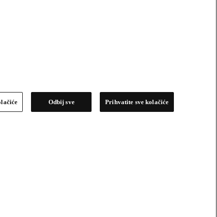
olačiće
Odbij sve
Prihvatite sve kolačiće