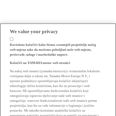
We value your privacy
Koristimo kolačiće kako bismo razumjeli posjetitelje našeg
web-mjesta tako da možemo poboljšati naše web-mjesto,
proizvode, usluge i marketinške napore.
Kolačići na YAMAHA motor web stranici
Na našoj web stranici (yamaha-motor.eu) i svimostalim lokalnim
verzijama dalje u tekstu mi, Yamaha Motor Europe N.V., i
njezine podružnice upotrebljavaju kolačiće uključujući
tehnologije slične kolačićima, kao što su javascript i web
beacons. Mi upotrebljavamo funkcionalne kolačiće koji
omogučavaju ispravno djelovanje naše web stranice i
omogučuju osnovne funkcionalnosti naše web stranice prema
posjetitelju, kao što su vaše informacije o logiranju i jezične
postavke. Mi također korisitmo analitičke kolačiće za
generiranje statistike posjetitelja koja se temelji na privatnosti i