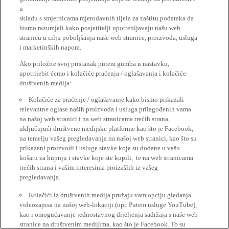
u
skladu s smjernicama mjerodavnih tijela za zaštitu podataka da
bismo razumjeli kako posjetitelji upotrebljavaju našu web
stranicu u cilju poboljšanja naše web stranice, proizvoda, usluga
i marketinških napora.
Ako priložite svoj pristanak putem gumba u nastavku,
upotrijebit ćemo i kolačiće praćenja / oglašavanja i kolačiće
društvenih medija:
Kolačiće za praćenje / oglašavanje kako bismo prikazali
relevantne oglase naših proizvoda i usluga prilagođenih vama
na našoj web stranici i na web stranicama trećih strana,
uključujući društvene medijske platforme kao što je Facebook,
na temelju vašeg pregledavanja na našoj web stranici, kao što su
prikazani proizvodi i usluge stavke koje su dodane u vašu
košaru za kupnju i stavke koje ste kupili, te na web stranicama
trećih strana i vašim interesima proizašlih iz vašeg
pregledavanja.
Kolačići iz društvenih medija pružaju vam opciju gledanja
videozapisa na našoj web-lokaciji (npr. Putem usluge YouTube),
kao i omogućavanje jednostavnog dijeljenja sadržaja s naše web
stranice na društvenim medijima, kao što je Facebook. To su