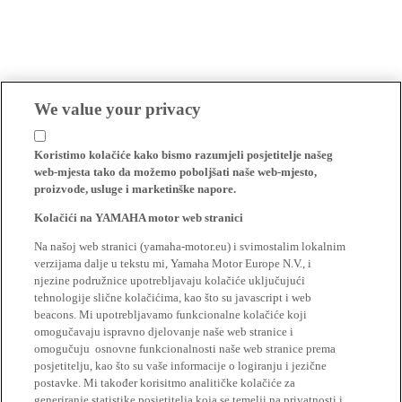
We value your privacy
Koristimo kolačiće kako bismo razumjeli posjetitelje našeg
web-mjesta tako da možemo poboljšati naše web-mjesto,
proizvode, usluge i marketinške napore.
Kolačići na YAMAHA motor web stranici
Na našoj web stranici (yamaha-motor.eu) i svimostalim lokalnim
verzijama dalje u tekstu mi, Yamaha Motor Europe N.V., i
njezine podružnice upotrebljavaju kolačiće uključujući
tehnologije slične kolačićima, kao što su javascript i web
beacons. Mi upotrebljavamo funkcionalne kolačiće koji
omogučavaju ispravno djelovanje naše web stranice i
omogučuju osnovne funkcionalnosti naše web stranice prema
posjetitelju, kao što su vaše informacije o logiranju i jezične
postavke. Mi također korisitmo analitičke kolačiće za
generiranje statistike posjetitelja koja se temelji na privatnosti i