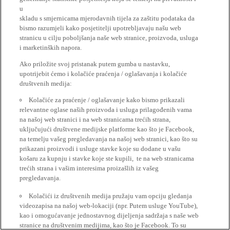
u
skladu s smjernicama mjerodavnih tijela za zaštitu podataka da
bismo razumjeli kako posjetitelji upotrebljavaju našu web
stranicu u cilju poboljšanja naše web stranice, proizvoda, usluga
i marketinških napora.
Ako priložite svoj pristanak putem gumba u nastavku,
upotrijebit ćemo i kolačiće praćenja / oglašavanja i kolačiće
društvenih medija:
Kolačiće za praćenje / oglašavanje kako bismo prikazali
relevantne oglase naših proizvoda i usluga prilagođenih vama
na našoj web stranici i na web stranicama trećih strana,
uključujući društvene medijske platforme kao što je Facebook,
na temelju vašeg pregledavanja na našoj web stranici, kao što su
prikazani proizvodi i usluge stavke koje su dodane u vašu
košaru za kupnju i stavke koje ste kupili, te na web stranicama
trećih strana i vašim interesima proizašlih iz vašeg
pregledavanja.
Kolačići iz društvenih medija pružaju vam opciju gledanja
videozapisa na našoj web-lokaciji (npr. Putem usluge YouTube),
kao i omogućavanje jednostavnog dijeljenja sadržaja s naše web
stranice na društvenim medijima, kao što je Facebook. To su