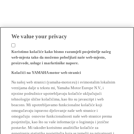
We value your privacy
Koristimo kolačiće kako bismo razumjeli posjetitelje našeg
web-mjesta tako da možemo poboljšati naše web-mjesto,
proizvode, usluge i marketinške napore.
Kolačići na YAMAHA motor web stranici
Na našoj web stranici (yamaha-motor.eu) i svimostalim lokalnim
verzijama dalje u tekstu mi, Yamaha Motor Europe N.V., i
njezine podružnice upotrebljavaju kolačiće uključujući
tehnologije slične kolačićima, kao što su javascript i web
beacons. Mi upotrebljavamo funkcionalne kolačiće koji
omogučavaju ispravno djelovanje naše web stranice i
omogučuju osnovne funkcionalnosti naše web stranice prema
posjetitelju, kao što su vaše informacije o logiranju i jezične
postavke. Mi također korisitmo analitičke kolačiće za
generiranje statistike posjetitelja koja se temelji na privatnosti i