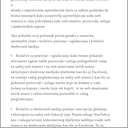
u
skladu s smjernicama mjerodavnih tijela za zaštitu podataka da
bismo razumjeli kako posjetitelji upotrebljavaju našu web
stranicu u cilju poboljšanja naše web stranice, proizvoda, usluga
i marketinških napora.
Ako priložite svoj pristanak putem gumba u nastavku,
upotrijebit ćemo i kolačiće praćenja / oglašavanja i kolačiće
društvenih medija:
Kolačiće za praćenje / oglašavanje kako bismo prikazali
relevantne oglase naših proizvoda i usluga prilagođenih vama
na našoj web stranici i na web stranicama trećih strana,
uključujući društvene medijske platforme kao što je Facebook,
na temelju vašeg pregledavanja na našoj web stranici, kao što su
prikazani proizvodi i usluge stavke koje su dodane u vašu
košaru za kupnju i stavke koje ste kupili, te na web stranicama
trećih strana i vašim interesima proizašlih iz vašeg
pregledavanja.
Kolačići iz društvenih medija pružaju vam opciju gledanja
videozapisa na našoj web-lokaciji (npr. Putem usluge YouTube),
kao i omogućavanje jednostavnog dijeljenja sadržaja s naše web
stranice na društvenim medijima, kao što je Facebook. To su