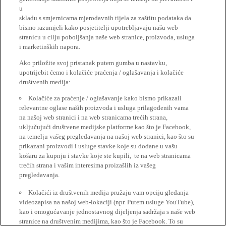
u
skladu s smjernicama mjerodavnih tijela za zaštitu podataka da
bismo razumjeli kako posjetitelji upotrebljavaju našu web
stranicu u cilju poboljšanja naše web stranice, proizvoda, usluga
i marketinških napora.
Ako priložite svoj pristanak putem gumba u nastavku,
upotrijebit ćemo i kolačiće praćenja / oglašavanja i kolačiće
društvenih medija:
Kolačiće za praćenje / oglašavanje kako bismo prikazali
relevantne oglase naših proizvoda i usluga prilagođenih vama
na našoj web stranici i na web stranicama trećih strana,
uključujući društvene medijske platforme kao što je Facebook,
na temelju vašeg pregledavanja na našoj web stranici, kao što su
prikazani proizvodi i usluge stavke koje su dodane u vašu
košaru za kupnju i stavke koje ste kupili, te na web stranicama
trećih strana i vašim interesima proizašlih iz vašeg
pregledavanja.
Kolačići iz društvenih medija pružaju vam opciju gledanja
videozapisa na našoj web-lokaciji (npr. Putem usluge YouTube),
kao i omogućavanje jednostavnog dijeljenja sadržaja s naše web
stranice na društvenim medijima, kao što je Facebook. To su