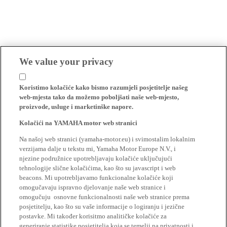
We value your privacy
Koristimo kolačiće kako bismo razumjeli posjetitelje našeg
web-mjesta tako da možemo poboljšati naše web-mjesto,
proizvode, usluge i marketinške napore.
Kolačići na YAMAHA motor web stranici
Na našoj web stranici (yamaha-motor.eu) i svimostalim lokalnim
verzijama dalje u tekstu mi, Yamaha Motor Europe N.V., i
njezine podružnice upotrebljavaju kolačiće uključujući
tehnologije slične kolačićima, kao što su javascript i web
beacons. Mi upotrebljavamo funkcionalne kolačiće koji
omogučavaju ispravno djelovanje naše web stranice i
omogučuju osnovne funkcionalnosti naše web stranice prema
posjetitelju, kao što su vaše informacije o logiranju i jezične
postavke. Mi također korisitmo analitičke kolačiće za
generiranje statistike posjetitelja koja se temelji na privatnosti i