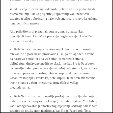
u
skladu s smjernicama mjerodavnih tijela za zaštitu podataka da
bismo razumjeli kako posjetitelji upotrebljavaju našu web
stranicu u cilju poboljšanja naše web stranice, proizvoda, usluga
i marketinških napora.
Ako priložite svoj pristanak putem gumba u nastavku,
upotrijebit ćemo i kolačiće praćenja / oglašavanja i kolačiće
društvenih medija:
Kolačiće za praćenje / oglašavanje kako bismo prikazali
relevantne oglase naših proizvoda i usluga prilagođenih vama
na našoj web stranici i na web stranicama trećih strana,
uključujući društvene medijske platforme kao što je Facebook,
na temelju vašeg pregledavanja na našoj web stranici, kao što su
prikazani proizvodi i usluge stavke koje su dodane u vašu
košaru za kupnju i stavke koje ste kupili, te na web stranicama
trećih strana i vašim interesima proizašlih iz vašeg
pregledavanja.
Kolačići iz društvenih medija pružaju vam opciju gledanja
videozapisa na našoj web-lokaciji (npr. Putem usluge YouTube),
kao i omogućavanje jednostavnog dijeljenja sadržaja s naše web
stranice na društvenim medijima, kao što je Facebook. To su