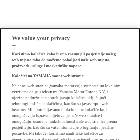
We value your privacy
Koristimo kolačiće kako bismo razumjeli posjetitelje našeg
web-mjesta tako da možemo poboljšati naše web-mjesto,
proizvode, usluge i marketinške napore.
Kolačići na YAMAHA motor web stranici
Na našoj web stranici (yamaha-motor.eu) i svimostalim lokalnim
verzijama dalje u tekstu mi, Yamaha Motor Europe N.V., i
njezine podružnice upotrebljavaju kolačiće uključujući
tehnologije slične kolačićima, kao što su javascript i web
beacons. Mi upotrebljavamo funkcionalne kolačiće koji
omogučavaju ispravno djelovanje naše web stranice i
omogučuju osnovne funkcionalnosti naše web stranice prema
posjetitelju, kao što su vaše informacije o logiranju i jezične
postavke. Mi također korisitmo analitičke kolačiće za
generiranje statistike posjetitelja koja se temelji na privatnosti i