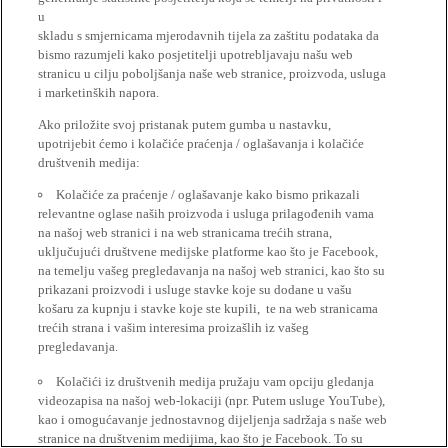
u
skladu s smjernicama mjerodavnih tijela za zaštitu podataka da
bismo razumjeli kako posjetitelji upotrebljavaju našu web
stranicu u cilju poboljšanja naše web stranice, proizvoda, usluga
i marketinških napora.
Ako priložite svoj pristanak putem gumba u nastavku,
upotrijebit ćemo i kolačiće praćenja / oglašavanja i kolačiće
društvenih medija:
Kolačiće za praćenje / oglašavanje kako bismo prikazali
relevantne oglase naših proizvoda i usluga prilagođenih vama
na našoj web stranici i na web stranicama trećih strana,
uključujući društvene medijske platforme kao što je Facebook,
na temelju vašeg pregledavanja na našoj web stranici, kao što su
prikazani proizvodi i usluge stavke koje su dodane u vašu
košaru za kupnju i stavke koje ste kupili, te na web stranicama
trećih strana i vašim interesima proizašlih iz vašeg
pregledavanja.
Kolačići iz društvenih medija pružaju vam opciju gledanja
videozapisa na našoj web-lokaciji (npr. Putem usluge YouTube),
kao i omogućavanje jednostavnog dijeljenja sadržaja s naše web
stranice na društvenim medijima, kao što je Facebook. To su