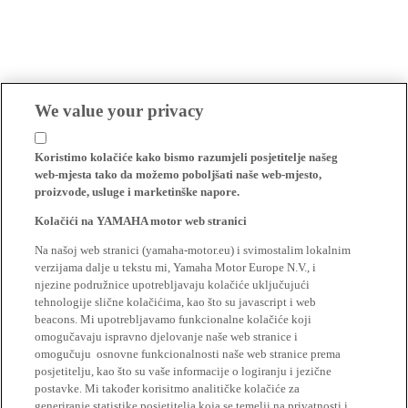
We value your privacy
Koristimo kolačiće kako bismo razumjeli posjetitelje našeg
web-mjesta tako da možemo poboljšati naše web-mjesto,
proizvode, usluge i marketinške napore.
Kolačići na YAMAHA motor web stranici
Na našoj web stranici (yamaha-motor.eu) i svimostalim lokalnim
verzijama dalje u tekstu mi, Yamaha Motor Europe N.V., i
njezine podružnice upotrebljavaju kolačiće uključujući
tehnologije slične kolačićima, kao što su javascript i web
beacons. Mi upotrebljavamo funkcionalne kolačiće koji
omogučavaju ispravno djelovanje naše web stranice i
omogučuju osnovne funkcionalnosti naše web stranice prema
posjetitelju, kao što su vaše informacije o logiranju i jezične
postavke. Mi također korisitmo analitičke kolačiće za
generiranje statistike posjetitelja koja se temelji na privatnosti i