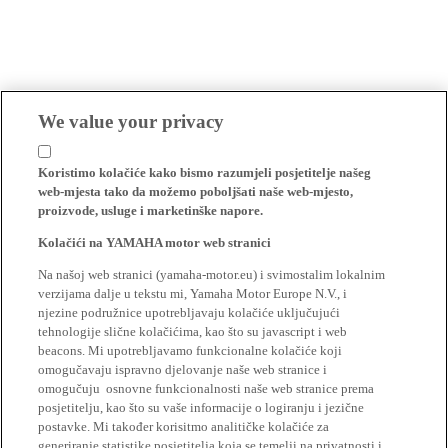
We value your privacy
Koristimo kolačiće kako bismo razumjeli posjetitelje našeg
web-mjesta tako da možemo poboljšati naše web-mjesto,
proizvode, usluge i marketinške napore.
Kolačići na YAMAHA motor web stranici
Na našoj web stranici (yamaha-motor.eu) i svimostalim lokalnim
verzijama dalje u tekstu mi, Yamaha Motor Europe N.V., i
njezine podružnice upotrebljavaju kolačiće uključujući
tehnologije slične kolačićima, kao što su javascript i web
beacons. Mi upotrebljavamo funkcionalne kolačiće koji
omogučavaju ispravno djelovanje naše web stranice i
omogučuju osnovne funkcionalnosti naše web stranice prema
posjetitelju, kao što su vaše informacije o logiranju i jezične
postavke. Mi također korisitmo analitičke kolačiće za
generiranje statistike posjetitelja koja se temelji na privatnosti i