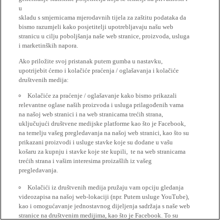
u
skladu s smjernicama mjerodavnih tijela za zaštitu podataka da
bismo razumjeli kako posjetitelji upotrebljavaju našu web
stranicu u cilju poboljšanja naše web stranice, proizvoda, usluga
i marketinških napora.
Ako priložite svoj pristanak putem gumba u nastavku,
upotrijebit ćemo i kolačiće praćenja / oglašavanja i kolačiće
društvenih medija:
Kolačiće za praćenje / oglašavanje kako bismo prikazali
relevantne oglase naših proizvoda i usluga prilagođenih vama
na našoj web stranici i na web stranicama trećih strana,
uključujući društvene medijske platforme kao što je Facebook,
na temelju vašeg pregledavanja na našoj web stranici, kao što su
prikazani proizvodi i usluge stavke koje su dodane u vašu
košaru za kupnju i stavke koje ste kupili, te na web stranicama
trećih strana i vašim interesima proizašlih iz vašeg
pregledavanja.
Kolačići iz društvenih medija pružaju vam opciju gledanja
videozapisa na našoj web-lokaciji (npr. Putem usluge YouTube),
kao i omogućavanje jednostavnog dijeljenja sadržaja s naše web
stranice na društvenim medijima, kao što je Facebook. To su