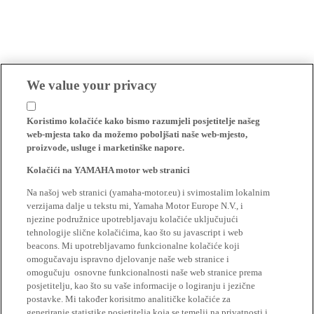
We value your privacy
Koristimo kolačiće kako bismo razumjeli posjetitelje našeg
web-mjesta tako da možemo poboljšati naše web-mjesto,
proizvode, usluge i marketinške napore.
Kolačići na YAMAHA motor web stranici
Na našoj web stranici (yamaha-motor.eu) i svimostalim lokalnim
verzijama dalje u tekstu mi, Yamaha Motor Europe N.V., i
njezine podružnice upotrebljavaju kolačiće uključujući
tehnologije slične kolačićima, kao što su javascript i web
beacons. Mi upotrebljavamo funkcionalne kolačiće koji
omogučavaju ispravno djelovanje naše web stranice i
omogučuju osnovne funkcionalnosti naše web stranice prema
posjetitelju, kao što su vaše informacije o logiranju i jezične
postavke. Mi također korisitmo analitičke kolačiće za
generiranje statistike posjetitelja koja se temelji na privatnosti i