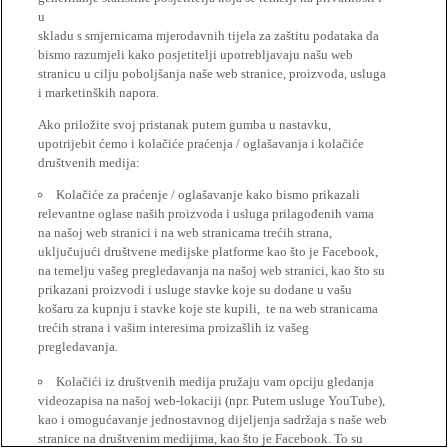
u
skladu s smjernicama mjerodavnih tijela za zaštitu podataka da
bismo razumjeli kako posjetitelji upotrebljavaju našu web
stranicu u cilju poboljšanja naše web stranice, proizvoda, usluga
i marketinških napora.
Ako priložite svoj pristanak putem gumba u nastavku,
upotrijebit ćemo i kolačiće praćenja / oglašavanja i kolačiće
društvenih medija:
Kolačiće za praćenje / oglašavanje kako bismo prikazali
relevantne oglase naših proizvoda i usluga prilagođenih vama
na našoj web stranici i na web stranicama trećih strana,
uključujući društvene medijske platforme kao što je Facebook,
na temelju vašeg pregledavanja na našoj web stranici, kao što su
prikazani proizvodi i usluge stavke koje su dodane u vašu
košaru za kupnju i stavke koje ste kupili, te na web stranicama
trećih strana i vašim interesima proizašlih iz vašeg
pregledavanja.
Kolačići iz društvenih medija pružaju vam opciju gledanja
videozapisa na našoj web-lokaciji (npr. Putem usluge YouTube),
kao i omogućavanje jednostavnog dijeljenja sadržaja s naše web
stranice na društvenim medijima, kao što je Facebook. To su