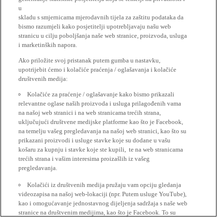
u
skladu s smjernicama mjerodavnih tijela za zaštitu podataka da
bismo razumjeli kako posjetitelji upotrebljavaju našu web
stranicu u cilju poboljšanja naše web stranice, proizvoda, usluga
i marketinških napora.
Ako priložite svoj pristanak putem gumba u nastavku,
upotrijebit ćemo i kolačiće praćenja / oglašavanja i kolačiće
društvenih medija:
Kolačiće za praćenje / oglašavanje kako bismo prikazali
relevantne oglase naših proizvoda i usluga prilagođenih vama
na našoj web stranici i na web stranicama trećih strana,
uključujući društvene medijske platforme kao što je Facebook,
na temelju vašeg pregledavanja na našoj web stranici, kao što su
prikazani proizvodi i usluge stavke koje su dodane u vašu
košaru za kupnju i stavke koje ste kupili, te na web stranicama
trećih strana i vašim interesima proizašlih iz vašeg
pregledavanja.
Kolačići iz društvenih medija pružaju vam opciju gledanja
videozapisa na našoj web-lokaciji (npr. Putem usluge YouTube),
kao i omogućavanje jednostavnog dijeljenja sadržaja s naše web
stranice na društvenim medijima, kao što je Facebook. To su