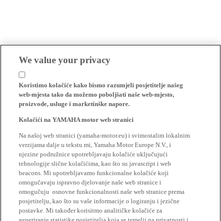
We value your privacy
Koristimo kolačiće kako bismo razumjeli posjetitelje našeg
web-mjesta tako da možemo poboljšati naše web-mjesto,
proizvode, usluge i marketinške napore.
Kolačići na YAMAHA motor web stranici
Na našoj web stranici (yamaha-motor.eu) i svimostalim lokalnim
verzijama dalje u tekstu mi, Yamaha Motor Europe N.V., i
njezine podružnice upotrebljavaju kolačiće uključujući
tehnologije slične kolačićima, kao što su javascript i web
beacons. Mi upotrebljavamo funkcionalne kolačiće koji
omogučavaju ispravno djelovanje naše web stranice i
omogučuju osnovne funkcionalnosti naše web stranice prema
posjetitelju, kao što su vaše informacije o logiranju i jezične
postavke. Mi također korisitmo analitičke kolačiće za
generiranje statistike posjetitelja koja se temelji na privatnosti i