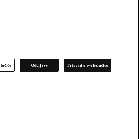
olačiće
Odbij sve
Prihvatite sve kolačiće