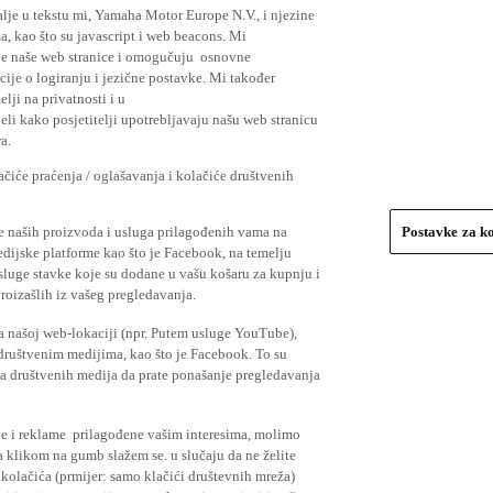
lje u tekstu mi, Yamaha Motor Europe N.V., i njezine
, kao što su javascript i web beacons. Mi
je naše web stranice i omogučuju osnovne
cije o logiranju i jezične postavke. Mi također
elji na privatnosti i u
li kako posjetitelji upotrebljavaju našu web stranicu
a.
čiće praćenja / oglašavanja i kolačiće društvenih
se naših proizvoda i usluga prilagođenih vama na
Postavke za k
medijske platforme kao što je Facebook, na temelju
usluge stavke koje su dodane u vašu košaru za kupnju i
proizašlih iz vašeg pregledavanja.
a našoj web-lokaciji (npr. Putem usluge YouTube),
 društvenim medijima, kao što je Facebook. To su
ima društvenih medija da prate ponašanje pregledavanja
ude i reklame prilagođene vašim interesima, molimo
a klikom na gumb slažem se. u slučaju da ne želite
 kolačića (prmijer: samo klačići društevnih mreža)