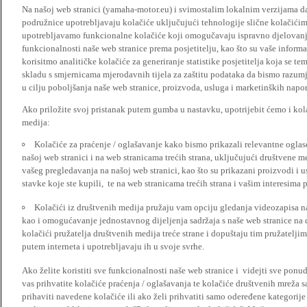
Na našoj web stranici (yamaha-motor.eu) i svimostalim lokalnim verzijama da
podružnice upotrebljavaju kolačiće uključujući tehnologije slične kolačićima
upotrebljavamo funkcionalne kolačiće koji omogučavaju ispravno djelovan
funkcionalnosti naše web stranice prema posjetitelju, kao što su vaše informa
korisitmo analitičke kolačiće za generiranje statistike posjetitelja koja se tem
skladu s smjernicama mjerodavnih tijela za zaštitu podataka da bismo razumje
u cilju poboljšanja naše web stranice, proizvoda, usluga i marketinških napor
Ako priložite svoj pristanak putem gumba u nastavku, upotrijebit ćemo i kola
medija:
Kolačiće za praćenje / oglašavanje kako bismo prikazali relevantne ogla
našoj web stranici i na web stranicama trećih strana, uključujući društvene 
vašeg pregledavanja na našoj web stranici, kao što su prikazani proizvodi i 
stavke koje ste kupili, te na web stranicama trećih strana i vašim interesima 
Kolačići iz društvenih medija pružaju vam opciju gledanja videozapisa n
kao i omogućavanje jednostavnog dijeljenja sadržaja s naše web stranice na
kolačići pružatelja društvenih medija treće strane i dopuštaju tim pružatelj
putem interneta i upotrebljavaju ih u svoje svrhe.
Ako želite koristiti sve funkcionalnosti naše web stranice i videjti sve pon
vas prihvatite kolačiće praćenja / oglašavanja te kolačiće društvenih mreža s
prihaviti navedene kolačiće ili ako želi prihvatiti samo odeređene kategorije