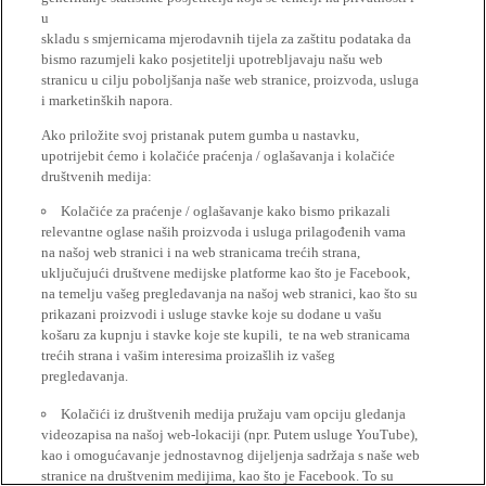
u
skladu s smjernicama mjerodavnih tijela za zaštitu podataka da
bismo razumjeli kako posjetitelji upotrebljavaju našu web
stranicu u cilju poboljšanja naše web stranice, proizvoda, usluga
i marketinških napora.
Ako priložite svoj pristanak putem gumba u nastavku,
upotrijebit ćemo i kolačiće praćenja / oglašavanja i kolačiće
društvenih medija:
Kolačiće za praćenje / oglašavanje kako bismo prikazali
relevantne oglase naših proizvoda i usluga prilagođenih vama
na našoj web stranici i na web stranicama trećih strana,
uključujući društvene medijske platforme kao što je Facebook,
na temelju vašeg pregledavanja na našoj web stranici, kao što su
prikazani proizvodi i usluge stavke koje su dodane u vašu
košaru za kupnju i stavke koje ste kupili, te na web stranicama
trećih strana i vašim interesima proizašlih iz vašeg
pregledavanja.
Kolačići iz društvenih medija pružaju vam opciju gledanja
videozapisa na našoj web-lokaciji (npr. Putem usluge YouTube),
kao i omogućavanje jednostavnog dijeljenja sadržaja s naše web
stranice na društvenim medijima, kao što je Facebook. To su