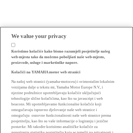
We value your privacy
Koristimo kolačiće kako bismo razumjeli posjetitelje našeg
web-mjesta tako da možemo poboljšati naše web-mjesto,
proizvode, usluge i marketinške napore.
Kolačići na YAMAHA motor web stranici
Na našoj web stranici (yamaha-motor.eu) i svimostalim lokalnim
verzijama dalje u tekstu mi, Yamaha Motor Europe N.V., i
njezine podružnice upotrebljavaju kolačiće uključujući
tehnologije slične kolačićima, kao što su javascript i web
beacons. Mi upotrebljavamo funkcionalne kolačiće koji
omogučavaju ispravno djelovanje naše web stranice i
omogučuju osnovne funkcionalnosti naše web stranice prema
posjetitelju, kao što su vaše informacije o logiranju i jezične
postavke. Mi također korisitmo analitičke kolačiće za
generiranje statistike posjetitelja koja se temelji na privatnosti i