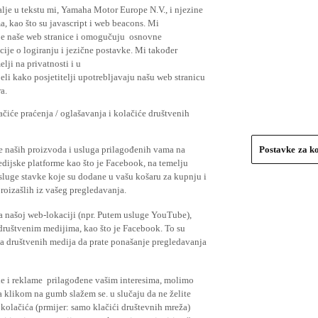
lje u tekstu mi, Yamaha Motor Europe N.V., i njezine
, kao što su javascript i web beacons. Mi
je naše web stranice i omogučuju osnovne
cije o logiranju i jezične postavke. Mi također
elji na privatnosti i u
li kako posjetitelji upotrebljavaju našu web stranicu
a.
čiće praćenja / oglašavanja i kolačiće društvenih
se naših proizvoda i usluga prilagođenih vama na
Postavke za k
medijske platforme kao što je Facebook, na temelju
usluge stavke koje su dodane u vašu košaru za kupnju i
proizašlih iz vašeg pregledavanja.
a našoj web-lokaciji (npr. Putem usluge YouTube),
 društvenim medijima, kao što je Facebook. To su
ima društvenih medija da prate ponašanje pregledavanja
ude i reklame prilagođene vašim interesima, molimo
a klikom na gumb slažem se. u slučaju da ne želite
 kolačića (prmijer: samo klačići društevnih mreža)