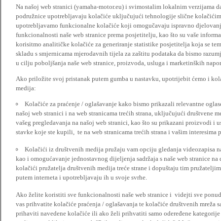
Na našoj web stranici (yamaha-motor.eu) i svimostalim lokalnim verzijama da
podružnice upotrebljavaju kolačiće uključujući tehnologije slične kolačićima
upotrebljavamo funkcionalne kolačiće koji omogučavaju ispravno djelovan
funkcionalnosti naše web stranice prema posjetitelju, kao što su vaše informa
korisitmo analitičke kolačiće za generiranje statistike posjetitelja koja se tem
skladu s smjernicama mjerodavnih tijela za zaštitu podataka da bismo razumje
u cilju poboljšanja naše web stranice, proizvoda, usluga i marketinških napor
Ako priložite svoj pristanak putem gumba u nastavku, upotrijebit ćemo i kola
medija:
Kolačiće za praćenje / oglašavanje kako bismo prikazali relevantne ogla
našoj web stranici i na web stranicama trećih strana, uključujući društvene 
vašeg pregledavanja na našoj web stranici, kao što su prikazani proizvodi i 
stavke koje ste kupili, te na web stranicama trećih strana i vašim interesima 
Kolačići iz društvenih medija pružaju vam opciju gledanja videozapisa n
kao i omogućavanje jednostavnog dijeljenja sadržaja s naše web stranice na
kolačići pružatelja društvenih medija treće strane i dopuštaju tim pružatelj
putem interneta i upotrebljavaju ih u svoje svrhe.
Ako želite koristiti sve funkcionalnosti naše web stranice i videjti sve pon
vas prihvatite kolačiće praćenja / oglašavanja te kolačiće društvenih mreža s
prihaviti navedene kolačiće ili ako želi prihvatiti samo odeređene kategorije