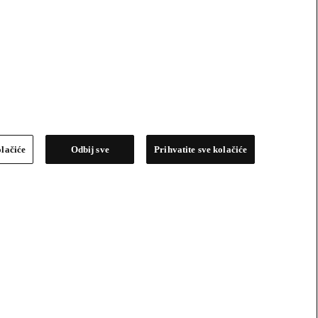
olačiće
Odbij sve
Prihvatite sve kolačiće