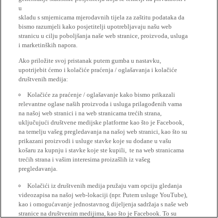
u
skladu s smjernicama mjerodavnih tijela za zaštitu podataka da
bismo razumjeli kako posjetitelji upotrebljavaju našu web
stranicu u cilju poboljšanja naše web stranice, proizvoda, usluga
i marketinških napora.
Ako priložite svoj pristanak putem gumba u nastavku,
upotrijebit ćemo i kolačiće praćenja / oglašavanja i kolačiće
društvenih medija:
Kolačiće za praćenje / oglašavanje kako bismo prikazali
relevantne oglase naših proizvoda i usluga prilagođenih vama
na našoj web stranici i na web stranicama trećih strana,
uključujući društvene medijske platforme kao što je Facebook,
na temelju vašeg pregledavanja na našoj web stranici, kao što su
prikazani proizvodi i usluge stavke koje su dodane u vašu
košaru za kupnju i stavke koje ste kupili, te na web stranicama
trećih strana i vašim interesima proizašlih iz vašeg
pregledavanja.
Kolačići iz društvenih medija pružaju vam opciju gledanja
videozapisa na našoj web-lokaciji (npr. Putem usluge YouTube),
kao i omogućavanje jednostavnog dijeljenja sadržaja s naše web
stranice na društvenim medijima, kao što je Facebook. To su