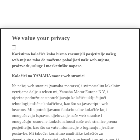
We value your privacy
Koristimo kolačiće kako bismo razumjeli posjetitelje našeg
web-mjesta tako da možemo poboljšati naše web-mjesto,
proizvode, usluge i marketinške napore.
Kolačići na YAMAHA motor web stranici
Na našoj web stranici (yamaha-motor.eu) i svimostalim lokalnim
verzijama dalje u tekstu mi, Yamaha Motor Europe N.V., i
njezine podružnice upotrebljavaju kolačiće uključujući
tehnologije slične kolačićima, kao što su javascript i web
beacons. Mi upotrebljavamo funkcionalne kolačiće koji
omogučavaju ispravno djelovanje naše web stranice i
omogučuju osnovne funkcionalnosti naše web stranice prema
posjetitelju, kao što su vaše informacije o logiranju i jezične
postavke. Mi također korisitmo analitičke kolačiće za
generiranje statistike posjetitelja koja se temelji na privatnosti i