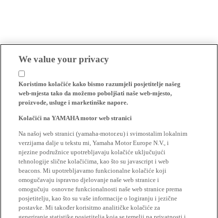
We value your privacy
Koristimo kolačiće kako bismo razumjeli posjetitelje našeg
web-mjesta tako da možemo poboljšati naše web-mjesto,
proizvode, usluge i marketinške napore.
Kolačići na YAMAHA motor web stranici
Na našoj web stranici (yamaha-motor.eu) i svimostalim lokalnim
verzijama dalje u tekstu mi, Yamaha Motor Europe N.V., i
njezine podružnice upotrebljavaju kolačiće uključujući
tehnologije slične kolačićima, kao što su javascript i web
beacons. Mi upotrebljavamo funkcionalne kolačiće koji
omogučavaju ispravno djelovanje naše web stranice i
omogučuju osnovne funkcionalnosti naše web stranice prema
posjetitelju, kao što su vaše informacije o logiranju i jezične
postavke. Mi također korisitmo analitičke kolačiće za
generiranje statistike posjetitelja koja se temelji na privatnosti i