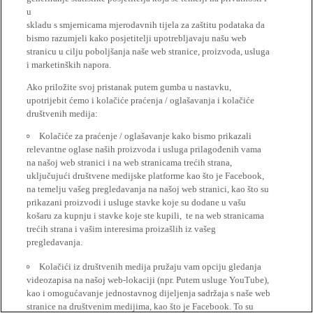
u
skladu s smjernicama mjerodavnih tijela za zaštitu podataka da
bismo razumjeli kako posjetitelji upotrebljavaju našu web
stranicu u cilju poboljšanja naše web stranice, proizvoda, usluga
i marketinških napora.
Ako priložite svoj pristanak putem gumba u nastavku,
upotrijebit ćemo i kolačiće praćenja / oglašavanja i kolačiće
društvenih medija:
Kolačiće za praćenje / oglašavanje kako bismo prikazali
relevantne oglase naših proizvoda i usluga prilagođenih vama
na našoj web stranici i na web stranicama trećih strana,
uključujući društvene medijske platforme kao što je Facebook,
na temelju vašeg pregledavanja na našoj web stranici, kao što su
prikazani proizvodi i usluge stavke koje su dodane u vašu
košaru za kupnju i stavke koje ste kupili, te na web stranicama
trećih strana i vašim interesima proizašlih iz vašeg
pregledavanja.
Kolačići iz društvenih medija pružaju vam opciju gledanja
videozapisa na našoj web-lokaciji (npr. Putem usluge YouTube),
kao i omogućavanje jednostavnog dijeljenja sadržaja s naše web
stranice na društvenim medijima, kao što je Facebook. To su