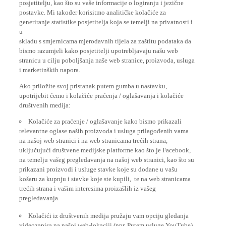
postavke. Mi također korisitmo analitičke kolačiće za
generiranje statistike posjetitelja koja se temelji na privatnosti i
u
skladu s smjernicama mjerodavnih tijela za zaštitu podataka da
bismo razumjeli kako posjetitelji upotrebljavaju našu web
stranicu u cilju poboljšanja naše web stranice, proizvoda, usluga
i marketinških napora.
Ako priložite svoj pristanak putem gumba u nastavku,
upotrijebit ćemo i kolačiće praćenja / oglašavanja i kolačiće
društvenih medija:
Kolačiće za praćenje / oglašavanje kako bismo prikazali
relevantne oglase naših proizvoda i usluga prilagođenih vama
na našoj web stranici i na web stranicama trećih strana,
uključujući društvene medijske platforme kao što je Facebook,
na temelju vašeg pregledavanja na našoj web stranici, kao što su
prikazani proizvodi i usluge stavke koje su dodane u vašu
košaru za kupnju i stavke koje ste kupili, te na web stranicama
trećih strana i vašim interesima proizašlih iz vašeg
pregledavanja.
Kolačići iz društvenih medija pružaju vam opciju gledanja
videozapisa na našoj web-lokaciji (npr. Putem usluge YouTube),