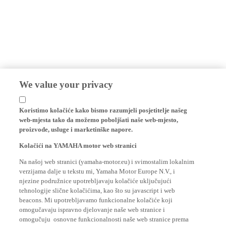
We value your privacy
Koristimo kolačiće kako bismo razumjeli posjetitelje našeg
web-mjesta tako da možemo poboljšati naše web-mjesto,
proizvode, usluge i marketinške napore.
Kolačići na YAMAHA motor web stranici
Na našoj web stranici (yamaha-motor.eu) i svimostalim lokalnim
verzijama dalje u tekstu mi, Yamaha Motor Europe N.V., i
njezine podružnice upotrebljavaju kolačiće uključujući
tehnologije slične kolačićima, kao što su javascript i web
beacons. Mi upotrebljavamo funkcionalne kolačiće koji
omogučavaju ispravno djelovanje naše web stranice i
omogučuju osnovne funkcionalnosti naše web stranice prema
posjetitelju, kao što su vaše informacije o logiranju i jezične