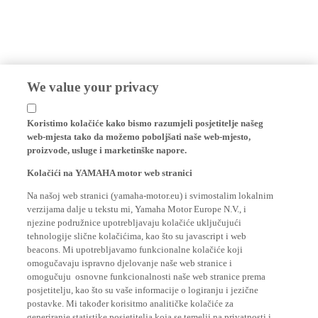
We value your privacy
Koristimo kolačiće kako bismo razumjeli posjetitelje našeg
web-mjesta tako da možemo poboljšati naše web-mjesto,
proizvode, usluge i marketinške napore.
Kolačići na YAMAHA motor web stranici
Na našoj web stranici (yamaha-motor.eu) i svimostalim lokalnim
verzijama dalje u tekstu mi, Yamaha Motor Europe N.V., i
njezine podružnice upotrebljavaju kolačiće uključujući
tehnologije slične kolačićima, kao što su javascript i web
beacons. Mi upotrebljavamo funkcionalne kolačiće koji
omogučavaju ispravno djelovanje naše web stranice i
omogučuju osnovne funkcionalnosti naše web stranice prema
posjetitelju, kao što su vaše informacije o logiranju i jezične
postavke. Mi također korisitmo analitičke kolačiće za
generiranje statistike posjetitelja koja se temelji na privatnosti i