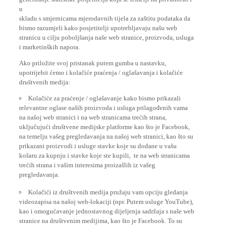
u
skladu s smjernicama mjerodavnih tijela za zaštitu podataka da
bismo razumjeli kako posjetitelji upotrebljavaju našu web
stranicu u cilju poboljšanja naše web stranice, proizvoda, usluga
i marketinških napora.
Ako priložite svoj pristanak putem gumba u nastavku,
upotrijebit ćemo i kolačiće praćenja / oglašavanja i kolačiće
društvenih medija:
Kolačiće za praćenje / oglašavanje kako bismo prikazali
relevantne oglase naših proizvoda i usluga prilagođenih vama
na našoj web stranici i na web stranicama trećih strana,
uključujući društvene medijske platforme kao što je Facebook,
na temelju vašeg pregledavanja na našoj web stranici, kao što su
prikazani proizvodi i usluge stavke koje su dodane u vašu
košaru za kupnju i stavke koje ste kupili, te na web stranicama
trećih strana i vašim interesima proizašlih iz vašeg
pregledavanja.
Kolačići iz društvenih medija pružaju vam opciju gledanja
videozapisa na našoj web-lokaciji (npr. Putem usluge YouTube),
kao i omogućavanje jednostavnog dijeljenja sadržaja s naše web
stranice na društvenim medijima, kao što je Facebook. To su