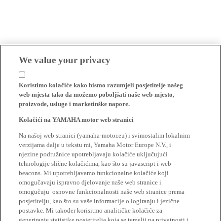
We value your privacy
Koristimo kolačiće kako bismo razumjeli posjetitelje našeg
web-mjesta tako da možemo poboljšati naše web-mjesto,
proizvode, usluge i marketinške napore.
Kolačići na YAMAHA motor web stranici
Na našoj web stranici (yamaha-motor.eu) i svimostalim lokalnim
verzijama dalje u tekstu mi, Yamaha Motor Europe N.V., i
njezine podružnice upotrebljavaju kolačiće uključujući
tehnologije slične kolačićima, kao što su javascript i web
beacons. Mi upotrebljavamo funkcionalne kolačiće koji
omogučavaju ispravno djelovanje naše web stranice i
omogučuju osnovne funkcionalnosti naše web stranice prema
posjetitelju, kao što su vaše informacije o logiranju i jezične
postavke. Mi također korisitmo analitičke kolačiće za
generiranje statistike posjetitelja koja se temelji na privatnosti i