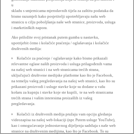
u
skladu s smjernicama mjerodavnih tijela za zaštitu podataka da
bismo razumjeli kako posjetitelji upotrebljavaju našu web
stranicu u cilju poboljšanja naše web stranice, proizvoda, usluga
i marketinških napora.
Ako priložite svoj pristanak putem gumba u nastavku,
upotrijebit ćemo i kolačiće praćenja / oglašavanja i kolačiće
društvenih medija:
Kolačiće za praćenje / oglašavanje kako bismo prikazali
relevantne oglase naših proizvoda i usluga prilagođenih vama
na našoj web stranici i na web stranicama trećih strana,
uključujući društvene medijske platforme kao što je Facebook,
na temelju vašeg pregledavanja na našoj web stranici, kao što su
prikazani proizvodi i usluge stavke koje su dodane u vašu
košaru za kupnju i stavke koje ste kupili, te na web stranicama
trećih strana i vašim interesima proizašlih iz vašeg
pregledavanja.
Kolačići iz društvenih medija pružaju vam opciju gledanja
videozapisa na našoj web-lokaciji (npr. Putem usluge YouTube),
kao i omogućavanje jednostavnog dijeljenja sadržaja s naše web
stranice na društvenim medijima, kao što je Facebook. To su