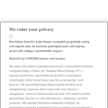
We value your privacy
Koristimo kolačiće kako bismo razumjeli posjetitelje našeg
web-mjesta tako da možemo poboljšati naše web-mjesto,
proizvode, usluge i marketinške napore.
Kolačići na YAMAHA motor web stranici
Na našoj web stranici (yamaha-motor.eu) i svimostalim lokalnim
verzijama dalje u tekstu mi, Yamaha Motor Europe N.V., i
njezine podružnice upotrebljavaju kolačiće uključujući
tehnologije slične kolačićima, kao što su javascript i web
beacons. Mi upotrebljavamo funkcionalne kolačiće koji
omogučavaju ispravno djelovanje naše web stranice i
omogučuju osnovne funkcionalnosti naše web stranice prema
posjetitelju, kao što su vaše informacije o logiranju i jezične
postavke. Mi također korisitmo analitičke kolačiće za
generiranje statistike posjetitelja koja se temelji na privatnosti i