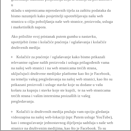
u
skladu s smjernicama mjerodavnih tijela za zaštitu podataka da
bismo razumjeli kako posjetitelji upotrebljavaju našu web
stranicu u cilju poboljšanja naše web stranice, proizvoda, usluga
i marketinških napora.
Ako priložite svoj pristanak putem gumba u nastavku,
upotrijebit ćemo i kolačiće praćenja / oglašavanja i kolačiće
društvenih medija:
Kolačiće za praćenje / oglašavanje kako bismo prikazali
relevantne oglase naših proizvoda i usluga prilagođenih vama
na našoj web stranici i na web stranicama trećih strana,
uključujući društvene medijske platforme kao što je Facebook,
na temelju vašeg pregledavanja na našoj web stranici, kao što su
prikazani proizvodi i usluge stavke koje su dodane u vašu
košaru za kupnju i stavke koje ste kupili, te na web stranicama
trećih strana i vašim interesima proizašlih iz vašeg
pregledavanja.
Kolačići iz društvenih medija pružaju vam opciju gledanja
videozapisa na našoj web-lokaciji (npr. Putem usluge YouTube),
kao i omogućavanje jednostavnog dijeljenja sadržaja s naše web
stranice na društvenim medijima, kao što je Facebook. To su