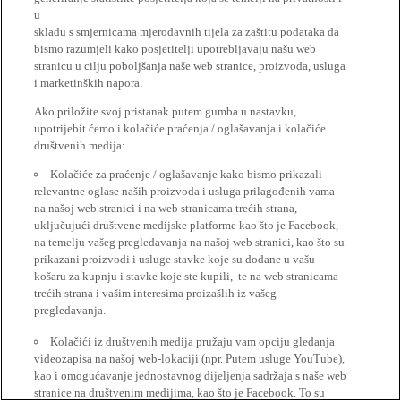
u
skladu s smjernicama mjerodavnih tijela za zaštitu podataka da
bismo razumjeli kako posjetitelji upotrebljavaju našu web
stranicu u cilju poboljšanja naše web stranice, proizvoda, usluga
i marketinških napora.
Ako priložite svoj pristanak putem gumba u nastavku,
upotrijebit ćemo i kolačiće praćenja / oglašavanja i kolačiće
društvenih medija:
Kolačiće za praćenje / oglašavanje kako bismo prikazali
relevantne oglase naših proizvoda i usluga prilagođenih vama
na našoj web stranici i na web stranicama trećih strana,
uključujući društvene medijske platforme kao što je Facebook,
na temelju vašeg pregledavanja na našoj web stranici, kao što su
prikazani proizvodi i usluge stavke koje su dodane u vašu
košaru za kupnju i stavke koje ste kupili, te na web stranicama
trećih strana i vašim interesima proizašlih iz vašeg
pregledavanja.
Kolačići iz društvenih medija pružaju vam opciju gledanja
videozapisa na našoj web-lokaciji (npr. Putem usluge YouTube),
kao i omogućavanje jednostavnog dijeljenja sadržaja s naše web
stranice na društvenim medijima, kao što je Facebook. To su