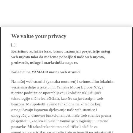
We value your privacy
Koristimo kolačiće kako bismo razumjeli posjetitelje našeg
web-mjesta tako da možemo poboljšati naše web-mjesto,
proizvode, usluge i marketinške napore.
Kolačići na YAMAHA motor web stranici
Na našoj web stranici (yamaha-motor.eu) i svimostalim lokalnim
verzijama dalje u tekstu mi, Yamaha Motor Europe N.V., i
njezine podružnice upotrebljavaju kolačiće uključujući
tehnologije slične kolačićima, kao što su javascript i web
beacons. Mi upotrebljavamo funkcionalne kolačiće koji
omogučavaju ispravno djelovanje naše web stranice i
omogučuju osnovne funkcionalnosti naše web stranice prema
posjetitelju, kao što su vaše informacije o logiranju i jezične
postavke. Mi također korisitmo analitičke kolačiće za
generiranje statistike posjetitelja koja se temelji na privatnosti i