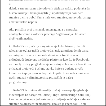
u
skladu s smjernicama mjerodavnih tijela za zaštitu podataka da
bismo razumjeli kako posjetitelji upotrebljavaju našu web
stranicu u cilju poboljšanja naše web stranice, proizvoda, usluga
i marketinških napora.
Ako priložite svoj pristanak putem gumba u nastavku,
upotrijebit ćemo i kolačiće praćenja / oglašavanja i kolačiće
društvenih medija:
Kolačiće za praćenje / oglašavanje kako bismo prikazali
relevantne oglase naših proizvoda i usluga prilagođenih vama
na našoj web stranici i na web stranicama trećih strana,
uključujući društvene medijske platforme kao što je Facebook,
na temelju vašeg pregledavanja na našoj web stranici, kao što su
prikazani proizvodi i usluge stavke koje su dodane u vašu
košaru za kupnju i stavke koje ste kupili, te na web stranicama
trećih strana i vašim interesima proizašlih iz vašeg
pregledavanja.
Kolačići iz društvenih medija pružaju vam opciju gledanja
videozapisa na našoj web-lokaciji (npr. Putem usluge YouTube),
kao i omogućavanje jednostavnog dijeljenja sadržaja s naše web
stranice na društvenim medijima, kao što je Facebook. To su