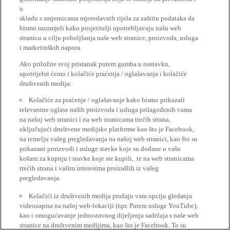
u
skladu s smjernicama mjerodavnih tijela za zaštitu podataka da
bismo razumjeli kako posjetitelji upotrebljavaju našu web
stranicu u cilju poboljšanja naše web stranice, proizvoda, usluga
i marketinških napora.
Ako priložite svoj pristanak putem gumba u nastavku,
upotrijebit ćemo i kolačiće praćenja / oglašavanja i kolačiće
društvenih medija:
Kolačiće za praćenje / oglašavanje kako bismo prikazali
relevantne oglase naših proizvoda i usluga prilagođenih vama
na našoj web stranici i na web stranicama trećih strana,
uključujući društvene medijske platforme kao što je Facebook,
na temelju vašeg pregledavanja na našoj web stranici, kao što su
prikazani proizvodi i usluge stavke koje su dodane u vašu
košaru za kupnju i stavke koje ste kupili, te na web stranicama
trećih strana i vašim interesima proizašlih iz vašeg
pregledavanja.
Kolačići iz društvenih medija pružaju vam opciju gledanja
videozapisa na našoj web-lokaciji (npr. Putem usluge YouTube),
kao i omogućavanje jednostavnog dijeljenja sadržaja s naše web
stranice na društvenim medijima, kao što je Facebook. To su