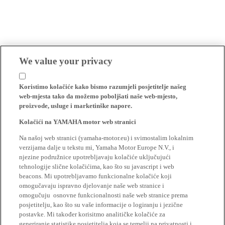
We value your privacy
Koristimo kolačiće kako bismo razumjeli posjetitelje našeg
web-mjesta tako da možemo poboljšati naše web-mjesto,
proizvode, usluge i marketinške napore.
Kolačići na YAMAHA motor web stranici
Na našoj web stranici (yamaha-motor.eu) i svimostalim lokalnim
verzijama dalje u tekstu mi, Yamaha Motor Europe N.V., i
njezine podružnice upotrebljavaju kolačiće uključujući
tehnologije slične kolačićima, kao što su javascript i web
beacons. Mi upotrebljavamo funkcionalne kolačiće koji
omogučavaju ispravno djelovanje naše web stranice i
omogučuju osnovne funkcionalnosti naše web stranice prema
posjetitelju, kao što su vaše informacije o logiranju i jezične
postavke. Mi također korisitmo analitičke kolačiće za
generiranje statistike posjetitelja koja se temelji na privatnosti i