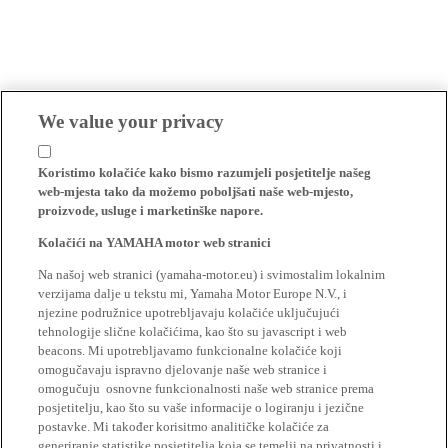
We value your privacy
Koristimo kolačiće kako bismo razumjeli posjetitelje našeg
web-mjesta tako da možemo poboljšati naše web-mjesto,
proizvode, usluge i marketinške napore.
Kolačići na YAMAHA motor web stranici
Na našoj web stranici (yamaha-motor.eu) i svimostalim lokalnim
verzijama dalje u tekstu mi, Yamaha Motor Europe N.V., i
njezine podružnice upotrebljavaju kolačiće uključujući
tehnologije slične kolačićima, kao što su javascript i web
beacons. Mi upotrebljavamo funkcionalne kolačiće koji
omogučavaju ispravno djelovanje naše web stranice i
omogučuju osnovne funkcionalnosti naše web stranice prema
posjetitelju, kao što su vaše informacije o logiranju i jezične
postavke. Mi također korisitmo analitičke kolačiće za
generiranje statistike posjetitelja koja se temelji na privatnosti i