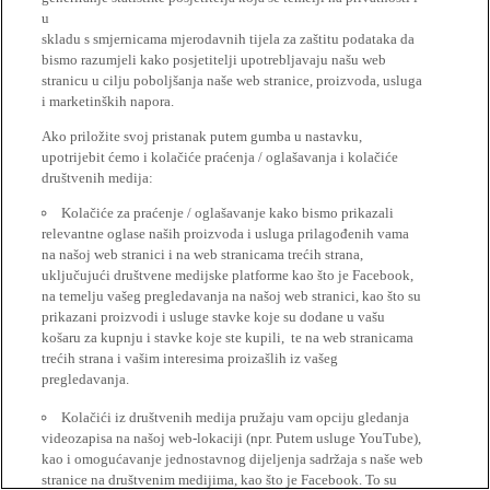
u
skladu s smjernicama mjerodavnih tijela za zaštitu podataka da
bismo razumjeli kako posjetitelji upotrebljavaju našu web
stranicu u cilju poboljšanja naše web stranice, proizvoda, usluga
i marketinških napora.
Ako priložite svoj pristanak putem gumba u nastavku,
upotrijebit ćemo i kolačiće praćenja / oglašavanja i kolačiće
društvenih medija:
Kolačiće za praćenje / oglašavanje kako bismo prikazali
relevantne oglase naših proizvoda i usluga prilagođenih vama
na našoj web stranici i na web stranicama trećih strana,
uključujući društvene medijske platforme kao što je Facebook,
na temelju vašeg pregledavanja na našoj web stranici, kao što su
prikazani proizvodi i usluge stavke koje su dodane u vašu
košaru za kupnju i stavke koje ste kupili, te na web stranicama
trećih strana i vašim interesima proizašlih iz vašeg
pregledavanja.
Kolačići iz društvenih medija pružaju vam opciju gledanja
videozapisa na našoj web-lokaciji (npr. Putem usluge YouTube),
kao i omogućavanje jednostavnog dijeljenja sadržaja s naše web
stranice na društvenim medijima, kao što je Facebook. To su