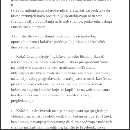
u
skladu s smjernicama mjerodavnih tijela za zaštitu podataka da
bismo razumjeli kako posjetitelji upotrebljavaju našu web
stranicu u cilju poboljšanja naše web stranice, proizvoda, usluga
i marketinških napora.
Ako priložite svoj pristanak putem gumba u nastavku,
upotrijebit ćemo i kolačiće praćenja / oglašavanja i kolačiće
društvenih medija:
Kolačiće za praćenje / oglašavanje kako bismo prikazali
relevantne oglase naših proizvoda i usluga prilagođenih vama
na našoj web stranici i na web stranicama trećih strana,
uključujući društvene medijske platforme kao što je Facebook,
na temelju vašeg pregledavanja na našoj web stranici, kao što su
prikazani proizvodi i usluge stavke koje su dodane u vašu
košaru za kupnju i stavke koje ste kupili, te na web stranicama
trećih strana i vašim interesima proizašlih iz vašeg
pregledavanja.
Kolačići iz društvenih medija pružaju vam opciju gledanja
videozapisa na našoj web-lokaciji (npr. Putem usluge YouTube),
kao i omogućavanje jednostavnog dijeljenja sadržaja s naše web
stranice na društvenim medijima, kao što je Facebook. To su