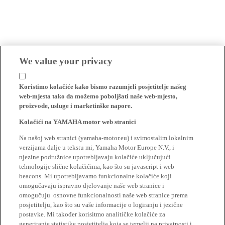
We value your privacy
Koristimo kolačiće kako bismo razumjeli posjetitelje našeg
web-mjesta tako da možemo poboljšati naše web-mjesto,
proizvode, usluge i marketinške napore.
Kolačići na YAMAHA motor web stranici
Na našoj web stranici (yamaha-motor.eu) i svimostalim lokalnim
verzijama dalje u tekstu mi, Yamaha Motor Europe N.V., i
njezine podružnice upotrebljavaju kolačiće uključujući
tehnologije slične kolačićima, kao što su javascript i web
beacons. Mi upotrebljavamo funkcionalne kolačiće koji
omogučavaju ispravno djelovanje naše web stranice i
omogučuju osnovne funkcionalnosti naše web stranice prema
posjetitelju, kao što su vaše informacije o logiranju i jezične
postavke. Mi također korisitmo analitičke kolačiće za
generiranje statistike posjetitelja koja se temelji na privatnosti i