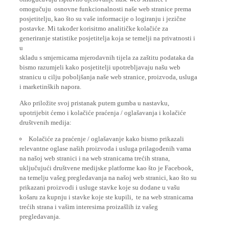
omogučuju osnovne funkcionalnosti naše web stranice prema
posjetitelju, kao što su vaše informacije o logiranju i jezične
postavke. Mi također korisitmo analitičke kolačiće za
generiranje statistike posjetitelja koja se temelji na privatnosti i
u
skladu s smjernicama mjerodavnih tijela za zaštitu podataka da
bismo razumjeli kako posjetitelji upotrebljavaju našu web
stranicu u cilju poboljšanja naše web stranice, proizvoda, usluga
i marketinških napora.
Ako priložite svoj pristanak putem gumba u nastavku,
upotrijebit ćemo i kolačiće praćenja / oglašavanja i kolačiće
društvenih medija:
Kolačiće za praćenje / oglašavanje kako bismo prikazali
relevantne oglase naših proizvoda i usluga prilagođenih vama
na našoj web stranici i na web stranicama trećih strana,
uključujući društvene medijske platforme kao što je Facebook,
na temelju vašeg pregledavanja na našoj web stranici, kao što su
prikazani proizvodi i usluge stavke koje su dodane u vašu
košaru za kupnju i stavke koje ste kupili, te na web stranicama
trećih strana i vašim interesima proizašlih iz vašeg
pregledavanja.
Kolačići iz društvenih medija pružaju vam opciju gledanja