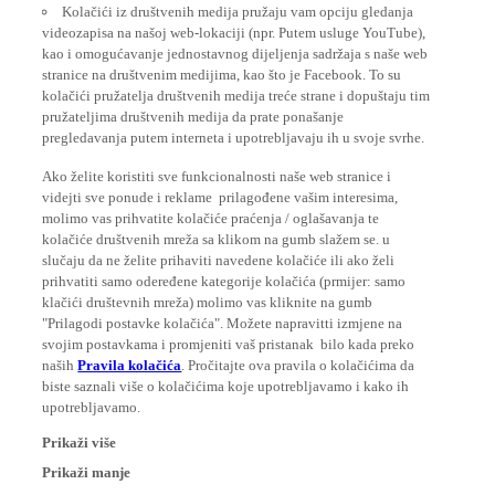
videozapisa na našoj web-lokaciji (npr. Putem usluge YouTube),
kao i omogućavanje jednostavnog dijeljenja sadržaja s naše web
stranice na društvenim medijima, kao što je Facebook. To su
kolačići pružatelja društvenih medija treće strane i dopuštaju tim
pružateljima društvenih medija da prate ponašanje
pregledavanja putem interneta i upotrebljavaju ih u svoje svrhe.
Ako želite koristiti sve funkcionalnosti naše web stranice i
videjti sve ponude i reklame prilagođene vašim interesima,
molimo vas prihvatite kolačiće praćenja / oglašavanja te
kolačiće društvenih mreža sa klikom na gumb slažem se. u
slučaju da ne želite prihaviti navedene kolačiće ili ako želi
prihvatiti samo odeređene kategorije kolačića (prmijer: samo
klačići društevnih mreža) molimo vas kliknite na gumb
"Prilagodi postavke kolačića". Možete napravitti izmjene na
svojim postavkama i promjeniti vaš pristanak bilo kada preko
naših
Pravila kolačića
. Pročitajte ova pravila o kolačićima da
biste saznali više o kolačićima koje upotrebljavamo i kako ih
upotrebljavamo.
Prikaži više
Prikaži manje