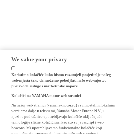
We value your privacy
Koristimo kolačiće kako bismo razumjeli posjetitelje našeg
web-mjesta tako da možemo poboljšati naše web-mjesto,
proizvode, usluge i marketinške napore.
Kolačići na YAMAHA motor web stranici
Na našoj web stranici (yamaha-motor.eu) i svimostalim lokalnim
verzijama dalje u tekstu mi, Yamaha Motor Europe N.V., i
njezine podružnice upotrebljavaju kolačiće uključujući
tehnologije slične kolačićima, kao što su javascript i web
beacons. Mi upotrebljavamo funkcionalne kolačiće koji
omogučavaju ispravno djelovanje naše web stranice i