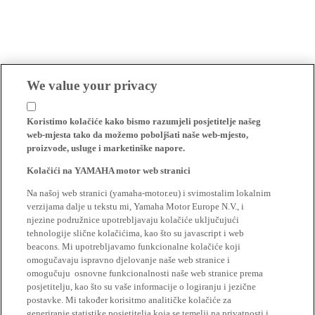
We value your privacy
Koristimo kolačiće kako bismo razumjeli posjetitelje našeg
web-mjesta tako da možemo poboljšati naše web-mjesto,
proizvode, usluge i marketinške napore.
Kolačići na YAMAHA motor web stranici
Na našoj web stranici (yamaha-motor.eu) i svimostalim lokalnim
verzijama dalje u tekstu mi, Yamaha Motor Europe N.V., i
njezine podružnice upotrebljavaju kolačiće uključujući
tehnologije slične kolačićima, kao što su javascript i web
beacons. Mi upotrebljavamo funkcionalne kolačiće koji
omogučavaju ispravno djelovanje naše web stranice i
omogučuju osnovne funkcionalnosti naše web stranice prema
posjetitelju, kao što su vaše informacije o logiranju i jezične
postavke. Mi također korisitmo analitičke kolačiće za
generiranje statistike posjetitelja koja se temelji na privatnosti i