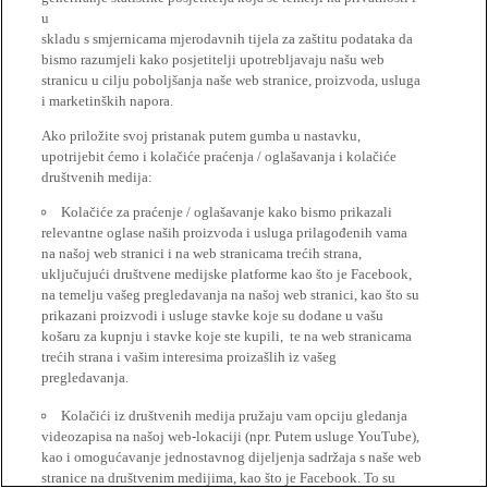
u
skladu s smjernicama mjerodavnih tijela za zaštitu podataka da
bismo razumjeli kako posjetitelji upotrebljavaju našu web
stranicu u cilju poboljšanja naše web stranice, proizvoda, usluga
i marketinških napora.
Ako priložite svoj pristanak putem gumba u nastavku,
upotrijebit ćemo i kolačiće praćenja / oglašavanja i kolačiće
društvenih medija:
Kolačiće za praćenje / oglašavanje kako bismo prikazali
relevantne oglase naših proizvoda i usluga prilagođenih vama
na našoj web stranici i na web stranicama trećih strana,
uključujući društvene medijske platforme kao što je Facebook,
na temelju vašeg pregledavanja na našoj web stranici, kao što su
prikazani proizvodi i usluge stavke koje su dodane u vašu
košaru za kupnju i stavke koje ste kupili, te na web stranicama
trećih strana i vašim interesima proizašlih iz vašeg
pregledavanja.
Kolačići iz društvenih medija pružaju vam opciju gledanja
videozapisa na našoj web-lokaciji (npr. Putem usluge YouTube),
kao i omogućavanje jednostavnog dijeljenja sadržaja s naše web
stranice na društvenim medijima, kao što je Facebook. To su