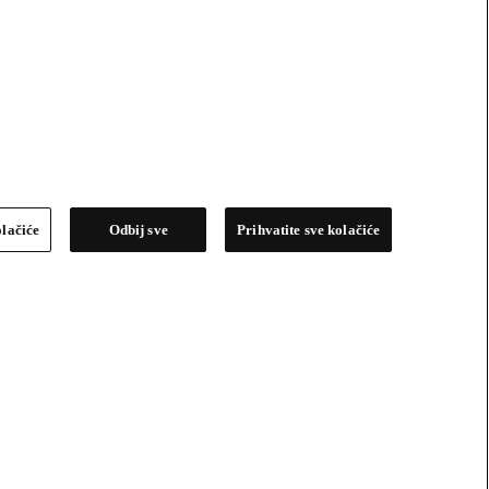
olačiće
Odbij sve
Prihvatite sve kolačiće