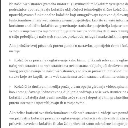
Na našoj web stranici (yamaha-motor.eu) i svimostalim lokalnim verzijama da
podružnice upotrebljavaju kolačiće uključujući tehnologije slične kolačićima
upotrebljavamo funkcionalne kolačiće koji omogučavaju ispravno djelovan
funkcionalnosti naše web stranice prema posjetitelju, kao što su vaše informa
korisitmo analitičke kolačiće za generiranje statistike posjetitelja koja se tem
skladu s smjernicama mjerodavnih tijela za zaštitu podataka da bismo razumje
u cilju poboljšanja naše web stranice, proizvoda, usluga i marketinških napor
Ako priložite svoj pristanak putem gumba u nastavku, upotrijebit ćemo i kola
medija:
Kolačiće za praćenje / oglašavanje kako bismo prikazali relevantne ogla
našoj web stranici i na web stranicama trećih strana, uključujući društvene 
vašeg pregledavanja na našoj web stranici, kao što su prikazani proizvodi i 
stavke koje ste kupili, te na web stranicama trećih strana i vašim interesima 
Kolačići iz društvenih medija pružaju vam opciju gledanja videozapisa n
kao i omogućavanje jednostavnog dijeljenja sadržaja s naše web stranice na
kolačići pružatelja društvenih medija treće strane i dopuštaju tim pružatelj
putem interneta i upotrebljavaju ih u svoje svrhe.
Ako želite koristiti sve funkcionalnosti naše web stranice i videjti sve pon
vas prihvatite kolačiće praćenja / oglašavanja te kolačiće društvenih mreža s
prihaviti navedene kolačiće ili ako želi prihvatiti samo odeređene kategorije