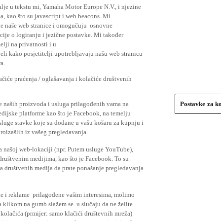
lje u tekstu mi, Yamaha Motor Europe N.V., i njezine
, kao što su javascript i web beacons. Mi
je naše web stranice i omogučuju osnovne
cije o logiranju i jezične postavke. Mi također
elji na privatnosti i u
li kako posjetitelji upotrebljavaju našu web stranicu
a.
čiće praćenja / oglašavanja i kolačiće društvenih
se naših proizvoda i usluga prilagođenih vama na
Postavke za k
medijske platforme kao što je Facebook, na temelju
usluge stavke koje su dodane u vašu košaru za kupnju i
proizašlih iz vašeg pregledavanja.
a našoj web-lokaciji (npr. Putem usluge YouTube),
 društvenim medijima, kao što je Facebook. To su
ima društvenih medija da prate ponašanje pregledavanja
ude i reklame prilagođene vašim interesima, molimo
a klikom na gumb slažem se. u slučaju da ne želite
 kolačića (prmijer: samo klačići društevnih mreža)