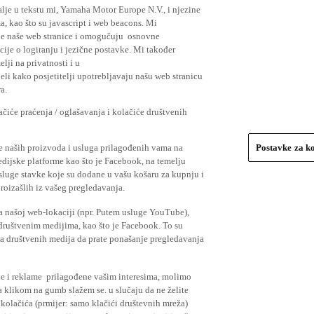
lje u tekstu mi, Yamaha Motor Europe N.V., i njezine
, kao što su javascript i web beacons. Mi
je naše web stranice i omogučuju osnovne
cije o logiranju i jezične postavke. Mi također
elji na privatnosti i u
li kako posjetitelji upotrebljavaju našu web stranicu
a.
čiće praćenja / oglašavanja i kolačiće društvenih
se naših proizvoda i usluga prilagođenih vama na
Postavke za k
medijske platforme kao što je Facebook, na temelju
usluge stavke koje su dodane u vašu košaru za kupnju i
proizašlih iz vašeg pregledavanja.
a našoj web-lokaciji (npr. Putem usluge YouTube),
 društvenim medijima, kao što je Facebook. To su
ima društvenih medija da prate ponašanje pregledavanja
ude i reklame prilagođene vašim interesima, molimo
a klikom na gumb slažem se. u slučaju da ne želite
 kolačića (prmijer: samo klačići društevnih mreža)