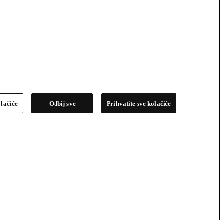
olačiće
Odbij sve
Prihvatite sve kolačiće