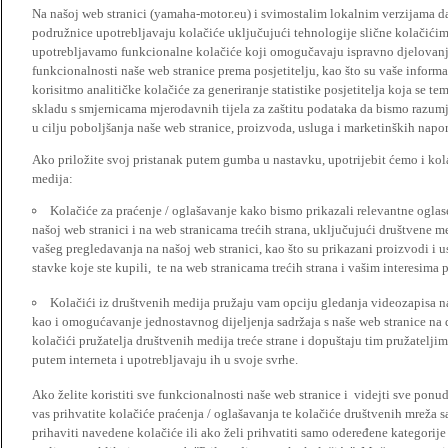
Na našoj web stranici (yamaha-motor.eu) i svimostalim lokalnim verzijama da
podružnice upotrebljavaju kolačiće uključujući tehnologije slične kolačićima
upotrebljavamo funkcionalne kolačiće koji omogučavaju ispravno djelovan
funkcionalnosti naše web stranice prema posjetitelju, kao što su vaše informa
korisitmo analitičke kolačiće za generiranje statistike posjetitelja koja se tem
skladu s smjernicama mjerodavnih tijela za zaštitu podataka da bismo razumje
u cilju poboljšanja naše web stranice, proizvoda, usluga i marketinških napor
Ako priložite svoj pristanak putem gumba u nastavku, upotrijebit ćemo i kola
medija:
Kolačiće za praćenje / oglašavanje kako bismo prikazali relevantne ogla
našoj web stranici i na web stranicama trećih strana, uključujući društvene 
vašeg pregledavanja na našoj web stranici, kao što su prikazani proizvodi i 
stavke koje ste kupili, te na web stranicama trećih strana i vašim interesima 
Kolačići iz društvenih medija pružaju vam opciju gledanja videozapisa n
kao i omogućavanje jednostavnog dijeljenja sadržaja s naše web stranice na
kolačići pružatelja društvenih medija treće strane i dopuštaju tim pružatelj
putem interneta i upotrebljavaju ih u svoje svrhe.
Ako želite koristiti sve funkcionalnosti naše web stranice i videjti sve pon
vas prihvatite kolačiće praćenja / oglašavanja te kolačiće društvenih mreža s
prihaviti navedene kolačiće ili ako želi prihvatiti samo odeređene kategorije