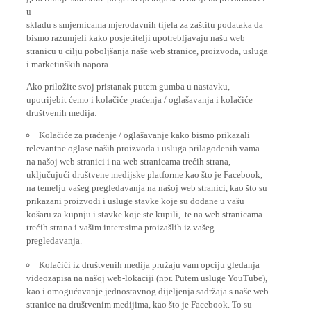
u
skladu s smjernicama mjerodavnih tijela za zaštitu podataka da
bismo razumjeli kako posjetitelji upotrebljavaju našu web
stranicu u cilju poboljšanja naše web stranice, proizvoda, usluga
i marketinških napora.
Ako priložite svoj pristanak putem gumba u nastavku,
upotrijebit ćemo i kolačiće praćenja / oglašavanja i kolačiće
društvenih medija:
Kolačiće za praćenje / oglašavanje kako bismo prikazali
relevantne oglase naših proizvoda i usluga prilagođenih vama
na našoj web stranici i na web stranicama trećih strana,
uključujući društvene medijske platforme kao što je Facebook,
na temelju vašeg pregledavanja na našoj web stranici, kao što su
prikazani proizvodi i usluge stavke koje su dodane u vašu
košaru za kupnju i stavke koje ste kupili, te na web stranicama
trećih strana i vašim interesima proizašlih iz vašeg
pregledavanja.
Kolačići iz društvenih medija pružaju vam opciju gledanja
videozapisa na našoj web-lokaciji (npr. Putem usluge YouTube),
kao i omogućavanje jednostavnog dijeljenja sadržaja s naše web
stranice na društvenim medijima, kao što je Facebook. To su