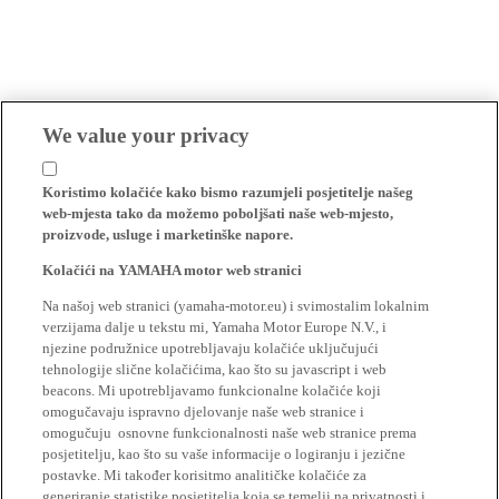
We value your privacy
Koristimo kolačiće kako bismo razumjeli posjetitelje našeg
web-mjesta tako da možemo poboljšati naše web-mjesto,
proizvode, usluge i marketinške napore.
Kolačići na YAMAHA motor web stranici
Na našoj web stranici (yamaha-motor.eu) i svimostalim lokalnim
verzijama dalje u tekstu mi, Yamaha Motor Europe N.V., i
njezine podružnice upotrebljavaju kolačiće uključujući
tehnologije slične kolačićima, kao što su javascript i web
beacons. Mi upotrebljavamo funkcionalne kolačiće koji
omogučavaju ispravno djelovanje naše web stranice i
omogučuju osnovne funkcionalnosti naše web stranice prema
posjetitelju, kao što su vaše informacije o logiranju i jezične
postavke. Mi također korisitmo analitičke kolačiće za
generiranje statistike posjetitelja koja se temelji na privatnosti i